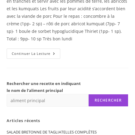
en tranches et servir avec les pommes de terre, les abricots
et les kumquats Les fruits par leur acidité s’accordent bien
avec la viande de porc Pour le repas : concombre à la
crème (1pp- 2 sp) – rôti de porc abricot kumquat (7pp- 7
sp)- 1 boule de sorbet hypoglucidique Thiriet (1pp- 1 sp).
Total : 9pp- 10 sp Très bon lundi
RÔTI
Continuer La Lecture
DE
PORC
ABRICOT
KUMQUAT
Rechercher une recette en indiquant
le nom de l'aliment principal
RECHERCHER
Articles récents
SALADE BRETONNE DE TAGLIATELLES COMPLÈTES