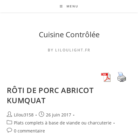
Skip
MENU
to
content
Cuisine Contrôlée
BY LILOULIGHT.FR
RÔTI DE PORC ABRICOT
KUMQUAT
Auteur/autrice
Publication
Lilou3158
26 juin 2017
de
publiée :
Post
Plats complets à base de viande ou charcuterie
la
category:
Commentaires
0 commentaire
publication :
de