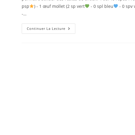
psp
) - 1 œuf mollet (2 sp vert
- 0 spl bleu
- 0 spv 
-…
SPAGHETTIS
Continuer La Lecture
COMPLETS
AUX
DEUX
CHOUX