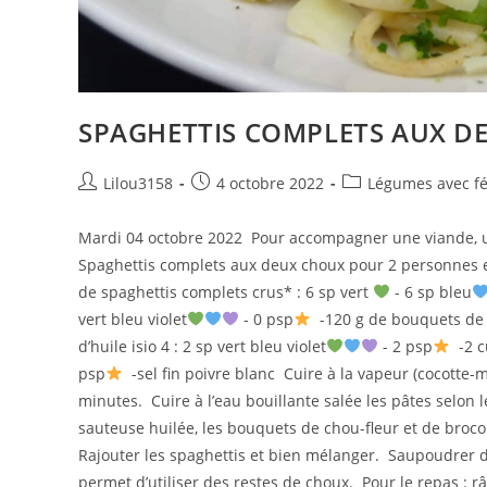
SPAGHETTIS COMPLETS AUX D
Auteur/autrice
Publication
Post
Lilou3158
4 octobre 2022
Légumes avec f
de
publiée :
category:
la
Mardi 04 octobre 2022 Pour accompagner une viande, un
publication :
Spaghettis complets aux deux choux pour 2 personnes e
de spaghettis complets crus* : 6 sp vert
- 6 sp bleu
vert bleu violet
- 0 psp
-120 g de bouquets de br
d’huile isio 4 : 2 sp vert bleu violet
- 2 psp
-2 cu
psp
-sel fin poivre blanc Cuire à la vapeur (cocotte-
minutes. Cuire à l’eau bouillante salée les pâtes selon 
sauteuse huilée, les bouquets de chou-fleur et de broco
Rajouter les spaghettis et bien mélanger. Saupoudrer de
permet d’utiliser des restes de choux. Pour le repas : râ