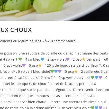
EUX CHOUX
Commentaires
éculents ou légumineuses
0 commentaire
de
la
 poisson, une saucisse de volaille ou de lapin et même des œufs
publication :
t 4 sp vert
- 4 sp bleu
- 2 spv violet
- 2 psp
par part -60
- 0 spv violet
- 0 psp
-120 g de bouquets de chou-fleur *: 0 s
ocolis* : 0 sp vert bleu violet
- 0 psp
-2 cuillerées à caf
illerées à café de persil émincé * : 0 sp vert bleu violet
- 0
minute) les bouquets de chou-fleur et de brocolis pendant 6
le temps indiqué sur le paquet, les égoutter. Faire revenir dans un
lis pendant quelques minutes, les assaisonner : sel poivre.
 persil et servir bien chaud. Encore une recette très simple qui
pé de radis noir à la crème allégée (1 sp vert bleu violet
- 1