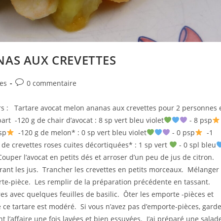
AS AUX CREVETTES
Commentaires
ées
0 commentaire
de
la
eurs : Tartare avocat melon ananas aux crevettes pour 2 personnes 
publication :
art -120 g de chair d’avocat : 8 sp vert bleu violet
- 8 psp
sp
-120 g de melon* : 0 sp vert bleu violet
- 0 psp
-1
de crevettes roses cuites décortiquées* : 1 sp vert
- 0 spl bleu
ouper l’avocat en petits dés et arroser d’un peu de jus de citron.
rant les jus. Trancher les crevettes en petits morceaux. Mélanger
rte-pièce. Les remplir de la préparation précédente en tassant.
es avec quelques feuilles de basilic. Ôter les emporte -pièces et
 ce tartare est modéré. Si vous n’avez pas d’emporte-pièces, gard
nt l’affaire une fois lavées et bien essuyées. J’ai préparé une salad