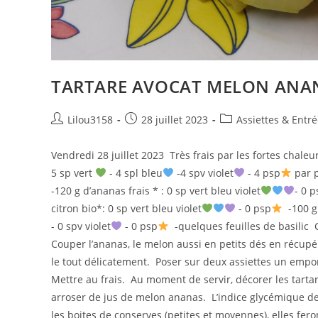
TARTARE AVOCAT MELON ANAN
Auteur/autrice
Publication
Post
Lilou3158
28 juillet 2023
Assiettes & Entr
de
publiée :
category:
la
Vendredi 28 juillet 2023 Très frais par les fortes chal
publication :
5 sp vert
- 4 spl bleu
-4 spv violet
- 4 psp
par p
-120 g d’ananas frais * : 0 sp vert bleu violet
- 0 p
citron bio*: 0 sp vert bleu violet
- 0 psp
-100 g 
- 0 spv violet
- 0 psp
-quelques feuilles de basilic C
Couper l’ananas, le melon aussi en petits dés en récupé
le tout délicatement. Poser sur deux assiettes un empo
Mettre au frais. Au moment de servir, décorer les tartar
arroser de jus de melon ananas. L’indice glycémique de
les boites de conserves (petites et moyennes), elles fero