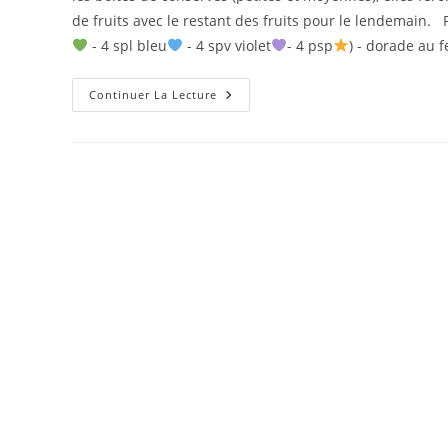
de fruits avec le restant des fruits pour le lendemain. 
- 4 spl bleu
- 4 spv violet
- 4 psp
) - dorade au f
TARTARE
Continuer La Lecture
AVOCAT
MELON
ANANAS
AUX
CREVETTES