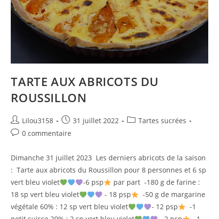
TARTE AUX ABRICOTS DU
ROUSSILLON
Auteur/autrice
Publication
Post
Lilou3158
31 juillet 2022
Tartes sucrées
de
publiée :
category:
Commentaires
0 commentaire
la
de
publication :
la
Dimanche 31 juillet 2023 Les derniers abricots de la saison
publication :
: Tarte aux abricots du Roussillon pour 8 personnes et 6 sp
vert bleu violet
-6 psp
par part -180 g de farine :
18 sp vert bleu violet
- 18 psp
-50 g de margarine
végétale 60% : 12 sp vert bleu violet
- 12 psp
-1
petit suisse 20% : 2 sp vert bleu violet
- 2 psp
-1