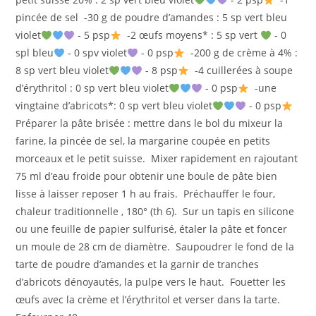
pincée de sel -30 g de poudre d’amandes : 5 sp vert bleu
violet
- 5 psp
-2 œufs moyens* : 5 sp vert
- 0
spl bleu
- 0 spv violet
- 0 psp
-200 g de crème à 4% :
8 sp vert bleu violet
- 8 psp
-4 cuillerées à soupe
d’érythritol : 0 sp vert bleu violet
- 0 psp
-une
vingtaine d’abricots*: 0 sp vert bleu violet
- 0 psp
Préparer la pâte brisée : mettre dans le bol du mixeur la
farine, la pincée de sel, la margarine coupée en petits
morceaux et le petit suisse. Mixer rapidement en rajoutant
75 ml d’eau froide pour obtenir une boule de pâte bien
lisse à laisser reposer 1 h au frais. Préchauffer le four,
chaleur traditionnelle , 180° (th 6). Sur un tapis en silicone
ou une feuille de papier sulfurisé, étaler la pâte et foncer
un moule de 28 cm de diamètre. Saupoudrer le fond de la
tarte de poudre d’amandes et la garnir de tranches
d’abricots dénoyautés, la pulpe vers le haut. Fouetter les
œufs avec la crème et l’érythritol et verser dans la tarte.