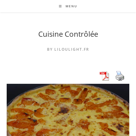
Skip
MENU
to
content
Cuisine Contrôlée
BY LILOULIGHT.FR