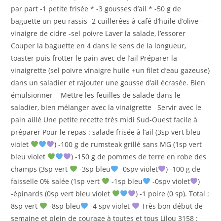
par part -1 petite frisée * -3 gousses d’ail * -50 g de
baguette un peu rassis -2 cuillerées à café d’huile d’olive -
vinaigre de cidre -sel poivre Laver la salade, l’essorer
Couper la baguette en 4 dans le sens de la longueur,
toaster puis frotter le pain avec de l’ail Préparer la
vinaigrette (sel poivre vinaigre huile +un filet d’eau gazeuse)
dans un saladier et rajouter une gousse d’ail écrasée. Bien
émulsionner Mettre les feuilles de salade dans le
saladier, bien mélanger avec la vinaigrette Servir avec le
pain aillé Une petite recette très midi Sud-Ouest facile à
préparer Pour le repas : salade frisée à l’ail (3sp vert bleu
violet
) -100 g de rumsteak grillé sans MG (1sp vert
bleu violet
) -150 g de pommes de terre en robe des
champs (3sp vert
-3sp bleu
-0spv violet
) -100 g de
faisselle 0% salée (1sp vert
-1sp bleu
-0spv violet
)
-épinards (0sp vert bleu violet
) -1 poire (0 sp). Total :
8sp vert
-8sp bleu
-4 spv violet
Très bon début de
semaine et plein de courage à toutes et tous Lilou 3158 :