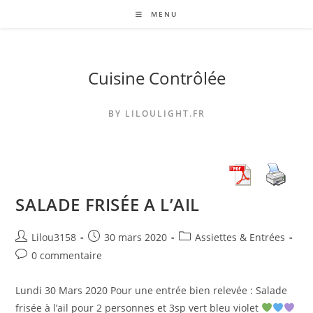
Skip
MENU
to
content
Cuisine Contrôlée
BY LILOULIGHT.FR
SALADE FRISÉE A L’AIL
Auteur/autrice
Publication
Post
Lilou3158
30 mars 2020
Assiettes & Entrées
de
publiée :
category:
Commentaires
0 commentaire
la
de
publication :
la
Lundi 30 Mars 2020 Pour une entrée bien relevée : Salade
publication :
frisée à l’ail pour 2 personnes et 3sp vert bleu violet