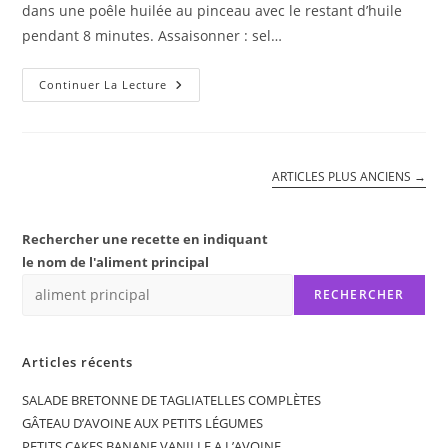
dans une poêle huilée au pinceau avec le restant d’huile
pendant 8 minutes. Assaisonner : sel…
CABILLAUD
Continuer La Lecture
SAUCE
CORAIL
SUR
LIT
DE
POIREAUX
ARTICLES PLUS ANCIENS
→
ET
TAGLIATELLES
Rechercher une recette en indiquant
le nom de l'aliment principal
RECHERCHER
Articles récents
SALADE BRETONNE DE TAGLIATELLES COMPLÈTES
GÂTEAU D’AVOINE AUX PETITS LÉGUMES
PETITS CAKES BANANE VANILLE A L’AVOINE