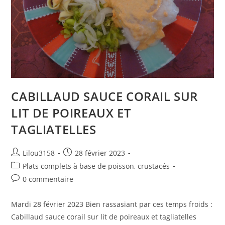
CABILLAUD SAUCE CORAIL SUR
LIT DE POIREAUX ET
TAGLIATELLES
Auteur/autrice
Publication
Lilou3158
28 février 2023
de
publiée :
Post
Plats complets à base de poisson, crustacés
la
category:
Commentaires
0 commentaire
publication :
de
la
Mardi 28 février 2023 Bien rassasiant par ces temps froids :
publication :
Cabillaud sauce corail sur lit de poireaux et tagliatelles