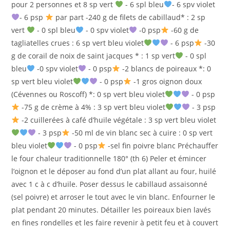
pour 2 personnes et 8 sp vert
- 6 spl bleu
- 6 spv violet
- 6 psp
par part -240 g de filets de cabillaud* : 2 sp
vert
- 0 spl bleu
- 0 spv violet
-0 psp
-60 g de
tagliatelles crues : 6 sp vert bleu violet
- 6 psp
-30
g de corail de noix de saint jacques * : 1 sp vert
- 0 spl
bleu
-0 spv violet
- 0 psp
-2 blancs de poireaux *: 0
sp vert bleu violet
- 0 psp
-1 gros oignon doux
(Cévennes ou Roscoff) *: 0 sp vert bleu violet
- 0 psp
-75 g de crème à 4% : 3 sp vert bleu violet
- 3 psp
-2 cuillerées à café d’huile végétale : 3 sp vert bleu violet
- 3 psp
-50 ml de vin blanc sec à cuire : 0 sp vert
bleu violet
- 0 psp
-sel fin poivre blanc Préchauffer
le four chaleur traditionnelle 180° (th 6) Peler et émincer
l’oignon et le déposer au fond d’un plat allant au four, huilé
avec 1 c à c d’huile. Poser dessus le cabillaud assaisonné
(sel poivre) et arroser le tout avec le vin blanc. Enfourner le
plat pendant 20 minutes. Détailler les poireaux bien lavés
en fines rondelles et les faire revenir à petit feu et à couvert