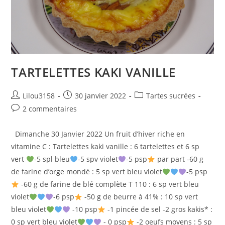
TARTELETTES KAKI VANILLE
Auteur/autrice
Publication
Post
Lilou3158
30 janvier 2022
Tartes sucrées
de
publiée :
category:
Commentaires
2 commentaires
la
de
publication :
la
Dimanche 30 Janvier 2022 Un fruit d’hiver riche en
publication :
vitamine C : Tartelettes kaki vanille : 6 tartelettes et 6 sp
vert
-5 spl bleu
-5 spv violet
-5 psp
par part -60 g
de farine d’orge mondé : 5 sp vert bleu violet
-5 psp
-60 g de farine de blé complète T 110 : 6 sp vert bleu
violet
-6 psp
-50 g de beurre à 41% : 10 sp vert
bleu violet
-10 psp
-1 pincée de sel -2 gros kakis* :
0 sp vert bleu violet
- 0 psp
-2 oeufs moyens : 5 sp