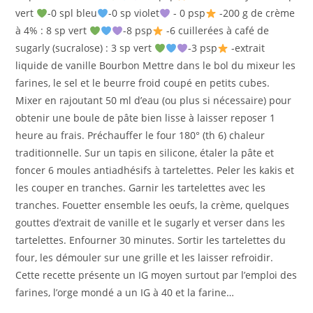
vert
-0 spl bleu
-0 sp violet
- 0 psp
-200 g de crème
à 4% : 8 sp vert
-8 psp
-6 cuillerées à café de
sugarly (sucralose) : 3 sp vert
-3 psp
-extrait
liquide de vanille Bourbon Mettre dans le bol du mixeur les
farines, le sel et le beurre froid coupé en petits cubes.
Mixer en rajoutant 50 ml d’eau (ou plus si nécessaire) pour
obtenir une boule de pâte bien lisse à laisser reposer 1
heure au frais. Préchauffer le four 180° (th 6) chaleur
traditionnelle. Sur un tapis en silicone, étaler la pâte et
foncer 6 moules antiadhésifs à tartelettes. Peler les kakis et
les couper en tranches. Garnir les tartelettes avec les
tranches. Fouetter ensemble les oeufs, la crème, quelques
gouttes d’extrait de vanille et le sugarly et verser dans les
tartelettes. Enfourner 30 minutes. Sortir les tartelettes du
four, les démouler sur une grille et les laisser refroidir.
Cette recette présente un IG moyen surtout par l’emploi des
farines, l’orge mondé a un IG à 40 et la farine…