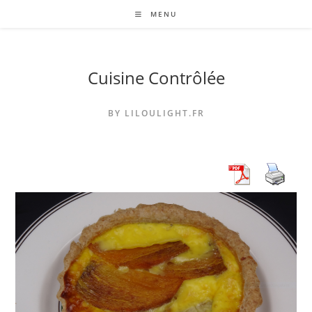
Skip
MENU
to
content
Cuisine Contrôlée
BY LILOULIGHT.FR