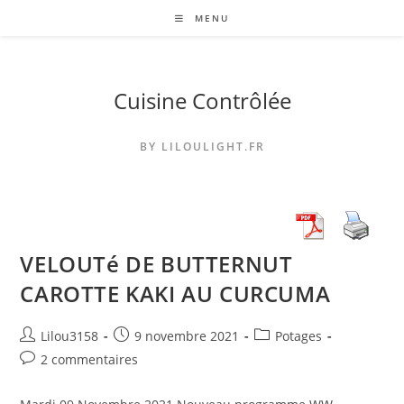
Skip
MENU
to
content
Cuisine Contrôlée
BY LILOULIGHT.FR
VELOUTé DE BUTTERNUT
CAROTTE KAKI AU CURCUMA
Auteur/autrice
Publication
Post
Lilou3158
9 novembre 2021
Potages
de
publiée :
category:
Commentaires
2 commentaires
la
de
publication :
la