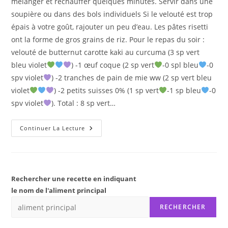
mélanger et réchauffer quelques minutes. Servir dans une
soupière ou dans des bols individuels Si le velouté est trop
épais à votre goût, rajouter un peu d’eau. Les pâtes risetti
ont la forme de gros grains de riz. Pour le repas du soir :
velouté de butternut carotte kaki au curcuma (3 sp vert
bleu violet
) -1 œuf coque (2 sp vert
-0 spl bleu
-0
spv violet
) -2 tranches de pain de mie ww (2 sp vert bleu
violet
) -2 petits suisses 0% (1 sp vert
-1 sp bleu
-0
spv violet
). Total : 8 sp vert…
VELOUTé
Continuer La Lecture
DE
BUTTERNUT
CAROTTE
KAKI
AU
CURCUMA
Rechercher une recette en indiquant
le nom de l'aliment principal
RECHERCHER