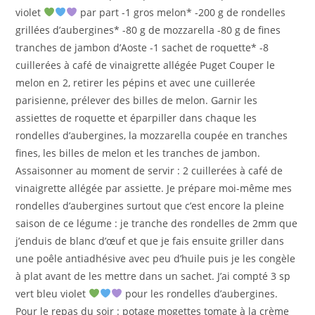
violet
par part -1 gros melon* -200 g de rondelles
grillées d’aubergines* -80 g de mozzarella -80 g de fines
tranches de jambon d’Aoste -1 sachet de roquette* -8
cuillerées à café de vinaigrette allégée Puget Couper le
melon en 2, retirer les pépins et avec une cuillerée
parisienne, prélever des billes de melon. Garnir les
assiettes de roquette et éparpiller dans chaque les
rondelles d’aubergines, la mozzarella coupée en tranches
fines, les billes de melon et les tranches de jambon.
Assaisonner au moment de servir : 2 cuillerées à café de
vinaigrette allégée par assiette. Je prépare moi-même mes
rondelles d’aubergines surtout que c’est encore la pleine
saison de ce légume : je tranche des rondelles de 2mm que
j’enduis de blanc d’œuf et que je fais ensuite griller dans
une poêle antiadhésive avec peu d’huile puis je les congèle
à plat avant de les mettre dans un sachet. J’ai compté 3 sp
vert bleu violet
pour les rondelles d’aubergines.
Pour le repas du soir : potage mogettes tomate à la crème