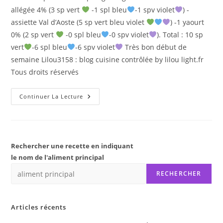
allégée 4% (3 sp vert
-1 spl bleu
-1 spv violet
) -
assiette Val d’Aoste (5 sp vert bleu violet
) -1 yaourt
0% (2 sp vert
-0 spl bleu
-0 spv violet
). Total : 10 sp
vert
-6 spl bleu
-6 spv violet
Très bon début de
semaine Lilou3158 : blog cuisine contrôlée by lilou light.fr
Tous droits réservés
ASSIETTE
Continuer La Lecture
VAL
D’AOSTE
Rechercher une recette en indiquant
le nom de l'aliment principal
RECHERCHER
Articles récents