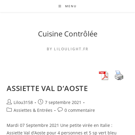
Skip
MENU
to
content
Cuisine Contrôlée
BY LILOULIGHT.FR
ASSIETTE VAL D’AOSTE
Auteur/autrice
Publication
Lilou3158
7 septembre 2021
de
publiée :
Post
Commentaires
Assiettes & Entrées
0 commentaire
la
category:
de
publication :
la
Mardi 07 Septembre 2021 Une petite virée en Italie :
publication :
Assiette Val d’Aoste pour 4 personnes et 5 sp vert bleu