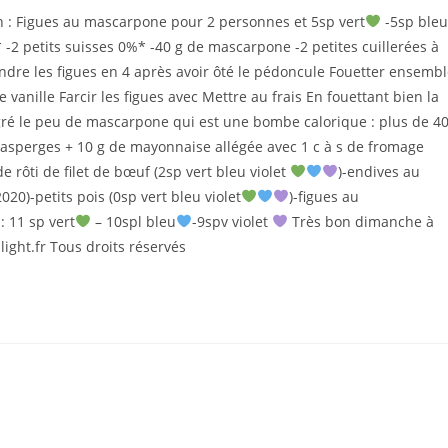
la
n : Figues au mascarpone pour 2 personnes et 5sp vert
-5sp bleu
publication :
* -2 petits suisses 0%* -40 g de mascarpone -2 petites cuillerées à
endre les figues en 4 après avoir ôté le pédoncule Fouetter ensemb
de vanille Farcir les figues avec Mettre au frais En fouettant bien la
ré le peu de mascarpone qui est une bombe calorique : plus de 4
x asperges + 10 g de mayonnaise allégée avec 1 c à s de fromage
de rôti de filet de bœuf (2sp vert bleu violet
)-endives au
020)-petits pois (0sp vert bleu violet
)-figues au
 : 11 sp vert
– 10spl bleu
-9spv violet
Très bon dimanche à
 light.fr Tous droits réservés