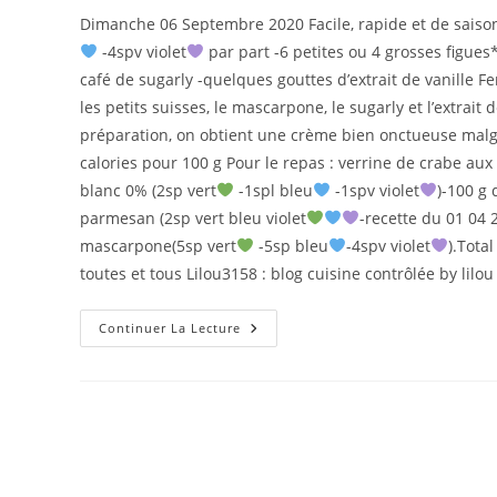
la
Dimanche 06 Septembre 2020 Facile, rapide et de saiso
publication :
-4spv violet
par part -6 petites ou 4 grosses figues
café de sugarly -quelques gouttes d’extrait de vanille F
les petits suisses, le mascarpone, le sugarly et l’extrait 
préparation, on obtient une crème bien onctueuse malg
calories pour 100 g Pour le repas : verrine de crabe au
blanc 0% (2sp vert
-1spl bleu
-1spv violet
)-100 g 
parmesan (2sp vert bleu violet
-recette du 01 04 2
mascarpone(5sp vert
-5sp bleu
-4spv violet
).Total
toutes et tous Lilou3158 : blog cuisine contrôlée by lilou
FIGUES
Continuer La Lecture
AU
MASCARPONE