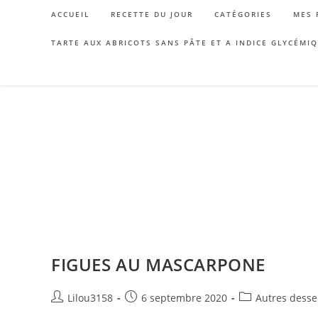
Skip
ACCUEIL
RECETTE DU JOUR
CATÉGORIES
MES 
to
content
TARTE AUX ABRICOTS SANS PÂTE ET A INDICE GLYCÉMI
FIGUES AU MASCARPONE
Auteur/autrice
Publication
Post
Lilou3158
6 septembre 2020
Autres desser
de
publiée :
category: