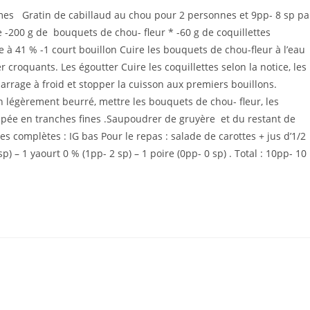
umes Gratin de cabillaud au chou pour 2 personnes et 9pp- 8 sp pa
ion :
e -200 g de bouquets de chou- fleur * -60 g de coquillettes
 à 41 % -1 court bouillon Cuire les bouquets de chou-fleur à l’eau
r croquants. Les égoutter Cuire les coquillettes selon la notice, les
arrage à froid et stopper la cuisson aux premiers bouillons.
in légèrement beurré, mettre les bouquets de chou- fleur, les
coupée en tranches fines .Saupoudrer de gruyère et du restant de
 complètes : IG bas Pour le repas : salade de carottes + jus d’1/2
) – 1 yaourt 0 % (1pp- 2 sp) – 1 poire (0pp- 0 sp) . Total : 10pp- 10