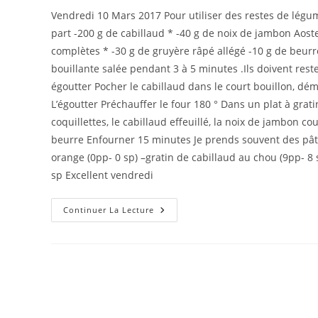
la
la
Vendredi 10 Mars 2017 Pour utiliser des restes de lég
publication :
publicat
part -200 g de cabillaud * -40 g de noix de jambon Aost
complètes * -30 g de gruyère râpé allégé -10 g de beurre
bouillante salée pendant 3 à 5 minutes .Ils doivent reste
égoutter Pocher le cabillaud dans le court bouillon, dém
L’égoutter Préchauffer le four 180 ° Dans un plat à grat
coquillettes, le cabillaud effeuillé, la noix de jambon 
beurre Enfourner 15 minutes Je prends souvent des pâtes
orange (0pp- 0 sp) –gratin de cabillaud au chou (9pp- 8 sp
sp Excellent vendredi
GRATIN
Continuer La Lecture
DE
CABILLAUD
AU
CHOU