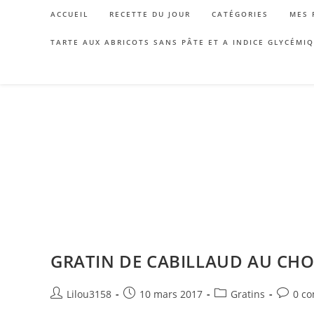
Skip
ACCUEIL
RECETTE DU JOUR
CATÉGORIES
MES 
to
content
TARTE AUX ABRICOTS SANS PÂTE ET A INDICE GLYCÉMI
GRATIN DE CABILLAUD AU CH
Auteur/autrice
Publication
Post
Commen
Lilou3158
10 mars 2017
Gratins
0 c
de
publiée :
category:
de