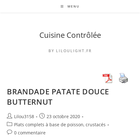
Skip
MENU
to
content
Cuisine Contrôlée
BY LILOULIGHT.FR
BRANDADE PATATE DOUCE
BUTTERNUT
Auteur/autrice
Publication
Lilou3158
23 octobre 2020
de
publiée :
Post
Plats complets à base de poisson, crustacés
la
category:
Commentaires
0 commentaire
publication :
de