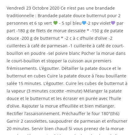
la
Vendredi 23 Octobre 2020 Ce n’est pas une brandade
publication :
traditionnelle : Brandade patate douce butternut pour 2
personnes et 6 sp vert
- 5 spl bleu
-2 spv violet
par
part -180 g de filets de morue dessalée * -150 g de patate
douce -200 g de butternut * -2 c à c d’huile d’olive -2
cuillerées à café de parmesan -1 cuillerée à café de court-
bouillon en poudre -sel poivre blanc Pocher la morue dans
le court-bouillon et stopper la cuisson aux premiers
frémissements. L’égoutter. Détailler la patate douce et le
butternut en cubes Cuire la patate douce à l’eau bouillante
salée 15 minutes. L’égoutter. Cuire les cubes de butternut à
la vapeur (3 minutes cocotte -minute) Mélanger la patate
douce et le butternut et les écraser en purée avec l’huile
d’olive. Rajouter la morue effeuillée et bien mélanger.
Rectifier l’assaisonnement. Préchauffer le four 180°(th6)
Garnir 2 cassolettes, saupoudrer de parmesan et enfourner
20 minutes. Servir bien chaud Si vous prenez de la morue