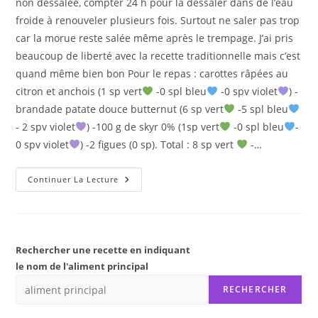
non dessalée, compter 24 h pour la dessaler dans de l’eau
froide à renouveler plusieurs fois. Surtout ne saler pas trop
car la morue reste salée même après le trempage. J’ai pris
beaucoup de liberté avec la recette traditionnelle mais c’est
quand même bien bon Pour le repas : carottes râpées au
citron et anchois (1 sp vert
-0 spl bleu
-0 spv violet
) -
brandade patate douce butternut (6 sp vert
-5 spl bleu
- 2 spv violet
) -100 g de skyr 0% (1sp vert
-0 spl bleu
-
0 spv violet
) -2 figues (0 sp). Total : 8 sp vert
-…
BRANDADE
Continuer La Lecture
PATATE
DOUCE
BUTTERNUT
Rechercher une recette en indiquant
le nom de l'aliment principal
RECHERCHER