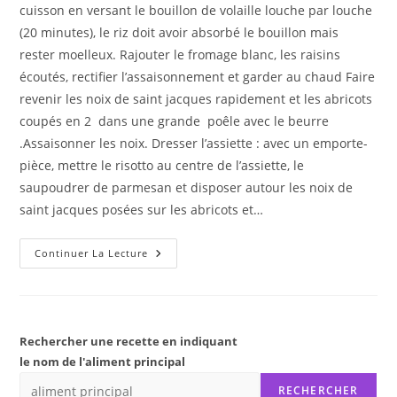
cuisson en versant le bouillon de volaille louche par louche
(20 minutes), le riz doit avoir absorbé le bouillon mais
rester moelleux. Rajouter le fromage blanc, les raisins
écoutés, rectifier l’assaisonnement et garder au chaud Faire
revenir les noix de saint jacques rapidement et les abricots
coupés en 2 dans une grande poêle avec le beurre
.Assaisonner les noix. Dresser l’assiette : avec un emporte-
pièce, mettre le risotto au centre de l’assiette, le
saupoudrer de parmesan et disposer autour les noix de
saint jacques posées sur les abricots et…
NOIX
Continuer La Lecture
DE
SAINT
JACQUES
POULET
AUX
ABRICOTS-
RISOTTO
Rechercher une recette en indiquant
AUX
le nom de l'aliment principal
RAISINS
RECHERCHER