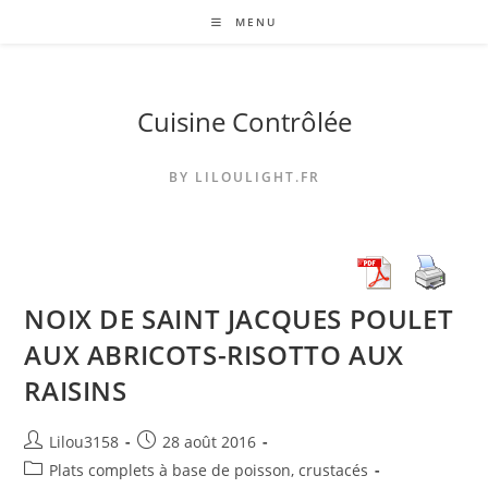
Skip
MENU
to
content
Cuisine Contrôlée
BY LILOULIGHT.FR
NOIX DE SAINT JACQUES POULET
AUX ABRICOTS-RISOTTO AUX
RAISINS
Auteur/autrice
Publication
Lilou3158
28 août 2016
de
publiée :
Post
Plats complets à base de poisson, crustacés
la