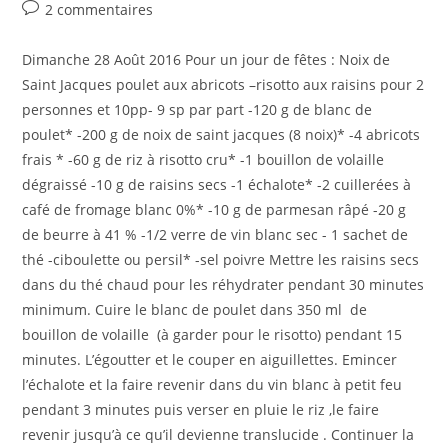
category:
Commentaires
2 commentaires
publication :
de
la
Dimanche 28 Août 2016 Pour un jour de fêtes : Noix de
publication :
Saint Jacques poulet aux abricots –risotto aux raisins pour 2
personnes et 10pp- 9 sp par part -120 g de blanc de
poulet* -200 g de noix de saint jacques (8 noix)* -4 abricots
frais * -60 g de riz à risotto cru* -1 bouillon de volaille
dégraissé -10 g de raisins secs -1 échalote* -2 cuillerées à
café de fromage blanc 0%* -10 g de parmesan râpé -20 g
de beurre à 41 % -1/2 verre de vin blanc sec - 1 sachet de
thé -ciboulette ou persil* -sel poivre Mettre les raisins secs
dans du thé chaud pour les réhydrater pendant 30 minutes
minimum. Cuire le blanc de poulet dans 350 ml de
bouillon de volaille (à garder pour le risotto) pendant 15
minutes. L’égoutter et le couper en aiguillettes. Emincer
l’échalote et la faire revenir dans du vin blanc à petit feu
pendant 3 minutes puis verser en pluie le riz ,le faire
revenir jusqu’à ce qu’il devienne translucide . Continuer la