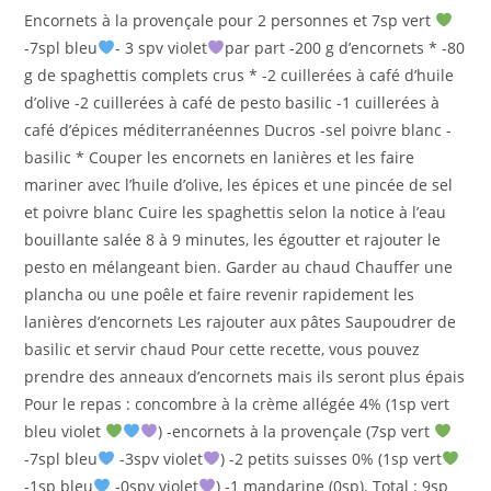
publication :
Encornets à la provençale pour 2 personnes et 7sp vert
-7spl bleu
- 3 spv violet
par part -200 g d’encornets * -80
g de spaghettis complets crus * -2 cuillerées à café d’huile
d’olive -2 cuillerées à café de pesto basilic -1 cuillerées à
café d’épices méditerranéennes Ducros -sel poivre blanc -
basilic * Couper les encornets en lanières et les faire
mariner avec l’huile d’olive, les épices et une pincée de sel
et poivre blanc Cuire les spaghettis selon la notice à l’eau
bouillante salée 8 à 9 minutes, les égoutter et rajouter le
pesto en mélangeant bien. Garder au chaud Chauffer une
plancha ou une poêle et faire revenir rapidement les
lanières d’encornets Les rajouter aux pâtes Saupoudrer de
basilic et servir chaud Pour cette recette, vous pouvez
prendre des anneaux d’encornets mais ils seront plus épais
Pour le repas : concombre à la crème allégée 4% (1sp vert
bleu violet
) -encornets à la provençale (7sp vert
-7spl bleu
-3spv violet
) -2 petits suisses 0% (1sp vert
-1sp bleu
-0spv violet
) -1 mandarine (0sp). Total : 9sp