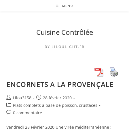
Skip
MENU
to
content
Cuisine Contrôlée
BY LILOULIGHT.FR
ENCORNETS A LA PROVENÇALE
Auteur/autrice
Publication
Lilou3158
28 février 2020
de
publiée :
Post
Plats complets à base de poisson, crustacés
la
category:
Commentaires
0 commentaire
publication :
de
la
Vendredi 28 Février 2020 Une virée méditerranéenne :