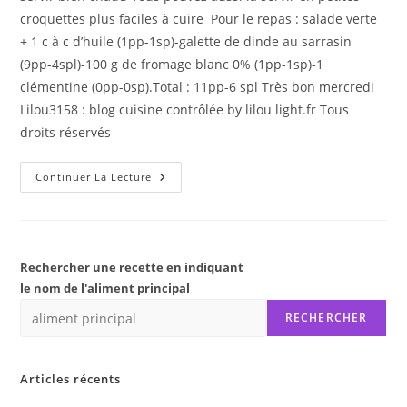
croquettes plus faciles à cuire Pour le repas : salade verte
+ 1 c à c d’huile (1pp-1sp)-galette de dinde au sarrasin
(9pp-4spl)-100 g de fromage blanc 0% (1pp-1sp)-1
clémentine (0pp-0sp).Total : 11pp-6 spl Très bon mercredi
Lilou3158 : blog cuisine contrôlée by lilou light.fr Tous
droits réservés
GALETTE
Continuer La Lecture
DE
DINDE
AU
SARRASIN
Rechercher une recette en indiquant
le nom de l'aliment principal
RECHERCHER
Articles récents