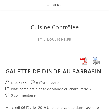
Skip
MENU
to
content
Cuisine Contrôlée
BY LILOULIGHT.FR
GALETTE DE DINDE AU SARRASIN
Auteur/autrice
Publication
Lilou3158
6 février 2019
de
publiée :
Post
Plats complets à base de viande ou charcuterie
la
category:
Commentaires
0 commentaire
publication :
de
la
Mercredi 06 Février 2019 Une belle galette dans l’assiette