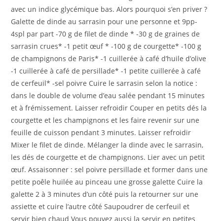
publication :
avec un indice glycémique bas. Alors pourquoi s’en priver ?
Galette de dinde au sarrasin pour une personne et 9pp-
4spl par part -70 g de filet de dinde * -30 g de graines de
sarrasin crues* -1 petit œuf * -100 g de courgette* -100 g
de champignons de Paris* -1 cuillerée à café d’huile d’olive
-1 cuillerée à café de persillade* -1 petite cuillerée à café
de cerfeuil* -sel poivre Cuire le sarrasin selon la notice :
dans le double de volume d’eau salée pendant 15 minutes
et à frémissement. Laisser refroidir Couper en petits dés la
courgette et les champignons et les faire revenir sur une
feuille de cuisson pendant 3 minutes. Laisser refroidir
Mixer le filet de dinde. Mélanger la dinde avec le sarrasin,
les dés de courgette et de champignons. Lier avec un petit
œuf. Assaisonner : sel poivre persillade et former dans une
petite poêle huilée au pinceau une grosse galette Cuire la
galette 2 à 3 minutes d’un côté puis la retourner sur une
assiette et cuire l’autre côté Saupoudrer de cerfeuil et
servir bien chaud Vous pouvez aussi la servir en petites