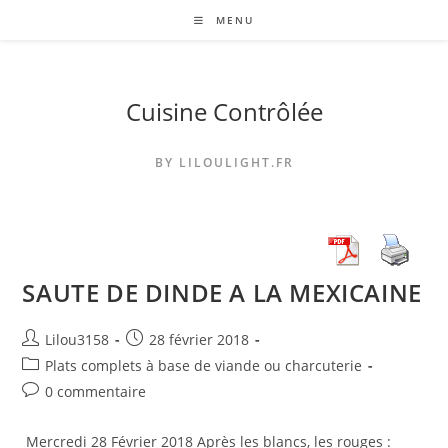
Skip
MENU
to
content
Cuisine Contrôlée
BY LILOULIGHT.FR
SAUTE DE DINDE A LA MEXICAINE
Auteur/autrice
Publication
Lilou3158
28 février 2018
de
publiée :
Post
Plats complets à base de viande ou charcuterie
la
category:
Commentaires
0 commentaire
publication :
de
la
Mercredi 28 Février 2018 Après les blancs, les rouges :