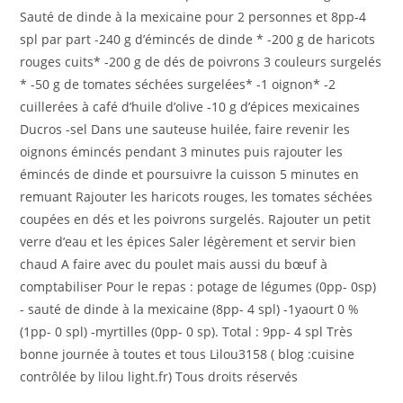
publication :
Sauté de dinde à la mexicaine pour 2 personnes et 8pp-4
spl par part -240 g d’émincés de dinde * -200 g de haricots
rouges cuits* -200 g de dés de poivrons 3 couleurs surgelés
* -50 g de tomates séchées surgelées* -1 oignon* -2
cuillerées à café d’huile d’olive -10 g d’épices mexicaines
Ducros -sel Dans une sauteuse huilée, faire revenir les
oignons émincés pendant 3 minutes puis rajouter les
émincés de dinde et poursuivre la cuisson 5 minutes en
remuant Rajouter les haricots rouges, les tomates séchées
coupées en dés et les poivrons surgelés. Rajouter un petit
verre d’eau et les épices Saler légèrement et servir bien
chaud A faire avec du poulet mais aussi du bœuf à
comptabiliser Pour le repas : potage de légumes (0pp- 0sp)
- sauté de dinde à la mexicaine (8pp- 4 spl) -1yaourt 0 %
(1pp- 0 spl) -myrtilles (0pp- 0 sp). Total : 9pp- 4 spl Très
bonne journée à toutes et tous Lilou3158 ( blog :cuisine
contrôlée by lilou light.fr) Tous droits réservés