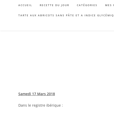
Skip
ACCUEIL
RECETTE DU JOUR
CATÉGORIES
MES 
to
content
TARTE AUX ABRICOTS SANS PÂTE ET A INDICE GLYCÉMI
Samedi 17 Mars 2018
Dans le registre ibérique :