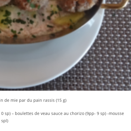
n de mie par du pain rassis (15 g)
- 0 sp) – boulettes de veau sauce au chorizo (9pp- 9 sp) -mousse
 spl)