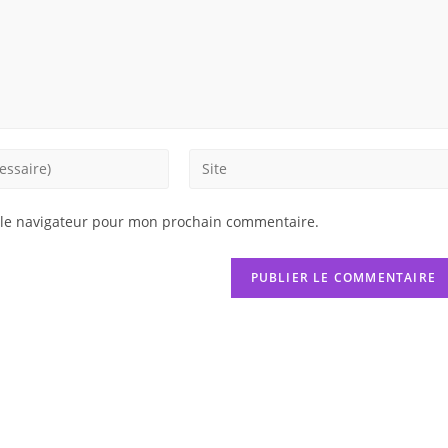
Saisir
l’URL
de
 le navigateur pour mon prochain commentaire.
votre
site
(facultatif)