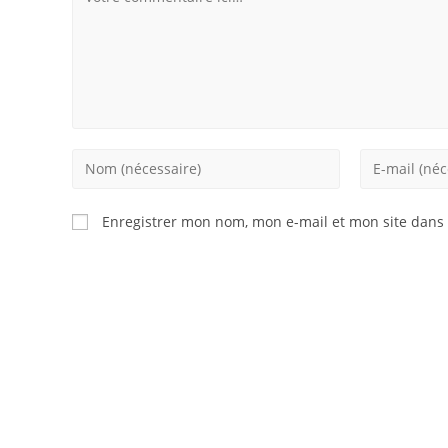
Enter
Enter
your
your
name
email
Enregistrer mon nom, mon e-mail et mon site dans
or
address
username
to
to
comment
comment