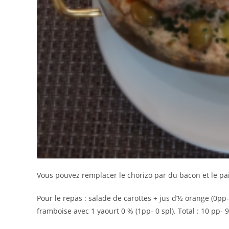
Vous pouvez remplacer le chorizo par du bacon et le pai
Pour le repas : salade de carottes + jus d’½ orange (0pp
framboise avec 1 yaourt 0 % (1pp- 0 spl). Total : 10 pp- 9