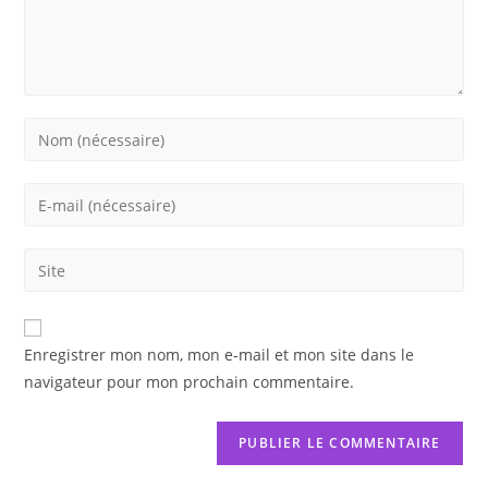
Enter
your
name
Enter
or
your
username
email
Saisir
to
address
l’URL
comment
to
de
comment
votre
Enregistrer mon nom, mon e-mail et mon site dans le
site
navigateur pour mon prochain commentaire.
(facultatif)