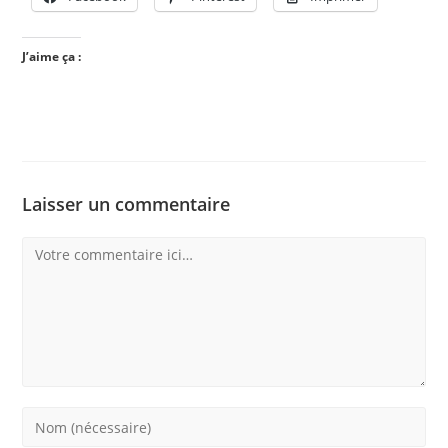
J’aime ça :
Laisser un commentaire
Comment
Enter
your