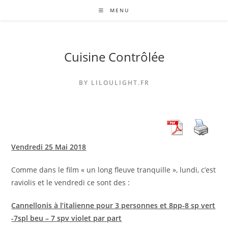
Skip
MENU
to
content
Cuisine Contrôlée
BY LILOULIGHT.FR
Vendredi 25 Mai 2018
Comme dans le film « un long fleuve tranquille », lundi, c’est
raviolis et le vendredi ce sont des :
Cannellonis à l’italienne pour 3 personnes et 8pp-8 sp vert
-7spl beu – 7 spv violet par part