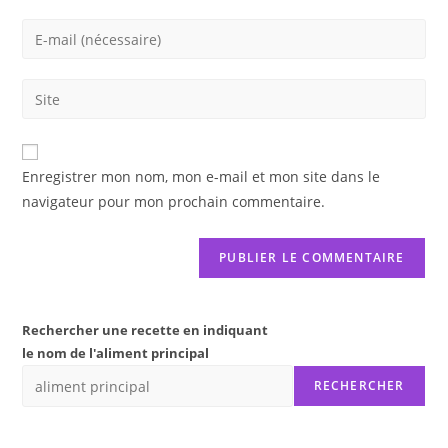
name
Enter
or
your
username
email
Saisir
to
address
l’URL
comment
to
de
comment
votre
Enregistrer mon nom, mon e-mail et mon site dans le
site
navigateur pour mon prochain commentaire.
(facultatif)
Rechercher une recette en indiquant
le nom de l'aliment principal
RECHERCHER