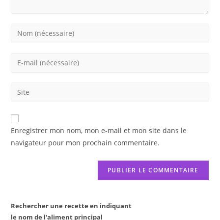
Enter
your
name
Enter
or
your
username
email
Saisir
to
address
l’URL
comment
to
de
comment
votre
Enregistrer mon nom, mon e-mail et mon site dans le
site
navigateur pour mon prochain commentaire.
(facultatif)
Rechercher une recette en indiquant
le nom de l'aliment principal