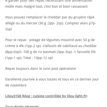
A garder pour des repas nécessitant une alimentation
molle mais malgré tout, c’est bon et bien rassasiant
Vous pouvez remplacer le cheddar par du gruyère râpé
allégé ou du merzer (30 g :2pp- 2sp). Comptez alors p7p-
5spl
Pour le repas : potage de légumes mouliné avec 50 g de
crème à 4% (1pp-2 sp) -clafoutis de cabillaud au cheddar
(8pp-6spl) -100 g de riz basmati (3pp-3sp) -1 faisselle 0%
(1pp-1 sp). Total : 13pp-12 spl
Repas toujours dans le suivi post opératoire
Excellente journée à vous toutes et tous en ce dernier jour
de novembre
Lilou3158 (blog : cuisine contrôlée by lilou light.fr)
Tous droits réservés