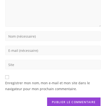
Enter
your
name
Enter
or
your
username
email
Saisir
to
address
l’URL
comment
to
de
comment
votre
Enregistrer mon nom, mon e-mail et mon site dans le
site
navigateur pour mon prochain commentaire.
(facultatif)