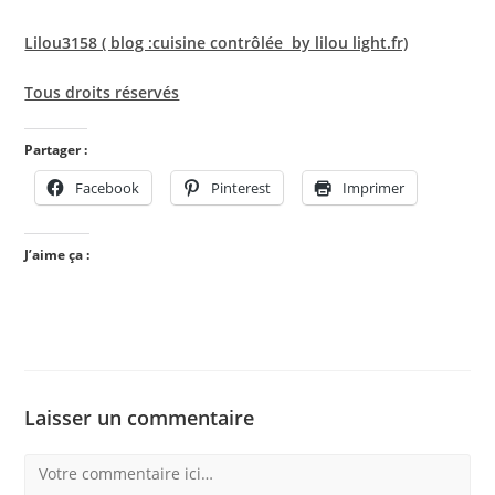
Lilou3158 ( blog :cuisine contrôlée by lilou light.fr)
Tous droits réservés
Partager :
Facebook
Pinterest
Imprimer
J’aime ça :
Laisser un commentaire
Comment