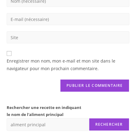
your
name
Enter
or
your
username
email
Saisir
to
address
l’URL
comment
to
de
comment
votre
Enregistrer mon nom, mon e-mail et mon site dans le
site
navigateur pour mon prochain commentaire.
(facultatif)
Rechercher une recette en indiquant
le nom de l'aliment principal
RECHERCHER