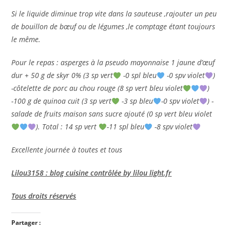
Si le liquide diminue trop vite dans la sauteuse ,rajouter un peu
de bouillon de bœuf ou de légumes ,le comptage étant toujours
le même.
Pour le repas : asperges à la pseudo mayonnaise 1 jaune d’œuf
dur + 50 g de skyr 0% (3 sp vert
-0 spl bleu
-0 spv violet
)
-côtelette de porc au chou rouge (8 sp vert bleu violet
)
-100 g de quinoa cuit (3 sp vert
-3 sp bleu
-0 spv violet
) -
salade de fruits maison sans sucre ajouté (0 sp vert bleu violet
). Total : 14 sp vert
-11 spl bleu
-8 spv violet
Excellente journée à toutes et tous
Lilou3158 : blog cuisine contrôlée by lilou light.fr
Tous droits réservés
Partager :