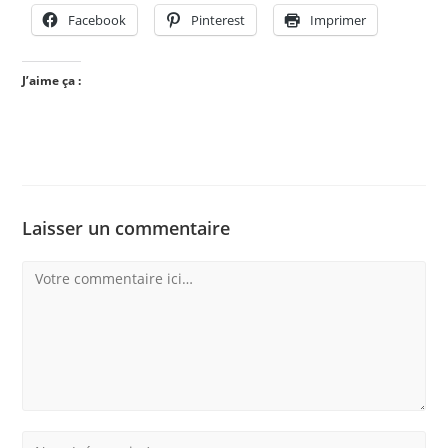
Facebook
Pinterest
Imprimer
J’aime ça :
Laisser un commentaire
Comment
Enter