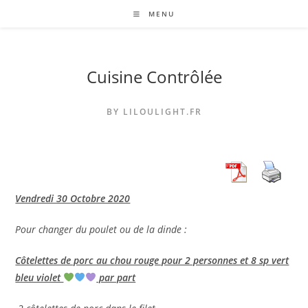
Skip
MENU
to
content
Cuisine Contrôlée
BY LILOULIGHT.FR
Vendredi 30 Octobre 2020
Pour changer du poulet ou de la dinde :
Côtelettes de porc au chou rouge pour 2 personnes et 8 sp vert
bleu violet
par part