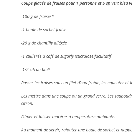
Coupe glacée de fraises pour 1 personne et 5 sp vert bleu v
-100 g de fraises*
-1 boule de sorbet fraise
-20 g de chantilly allégée
-1 cuillerée à café de sugarly (sucralose)facultatif
-1/2 citron bio*
Passer les fraises sous un filet d’eau froide, les équeuter et 
Les mettre dans une coupe ou un grand verre. Les saupoudrer 
citron.
Filmer et laisser macérer à température ambiante.
Au moment de servir, rajouter une boule de sorbet et napper