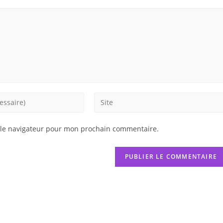
Saisir
l’URL
de
 le navigateur pour mon prochain commentaire.
votre
site
(facultatif)