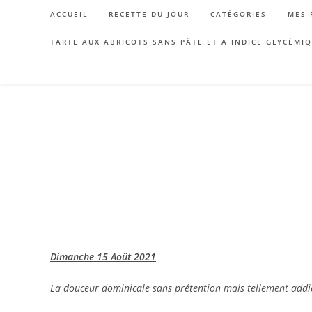
Skip
ACCUEIL
RECETTE DU JOUR
CATÉGORIES
MES 
to
content
TARTE AUX ABRICOTS SANS PÂTE ET A INDICE GLYCÉMI
Dimanche 15 Août 2021
La douceur dominicale sans prétention mais tellement addicti