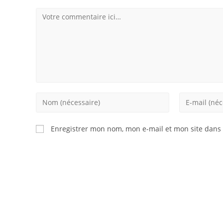
Comment
Enter
Enter
your
your
name
email
Enregistrer mon nom, mon e-mail et mon site dans
or
address
username
to
to
comment
comment