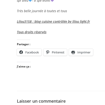
spl bleu
- 8 spv violet
Très belle journée à toutes et tous
Lilou3158 : blog cuisine contrôlée by lilou light.fr
Tous droits réservés
Partager :
Facebook
Pinterest
Imprimer
J’aime ça :
Laisser un commentaire