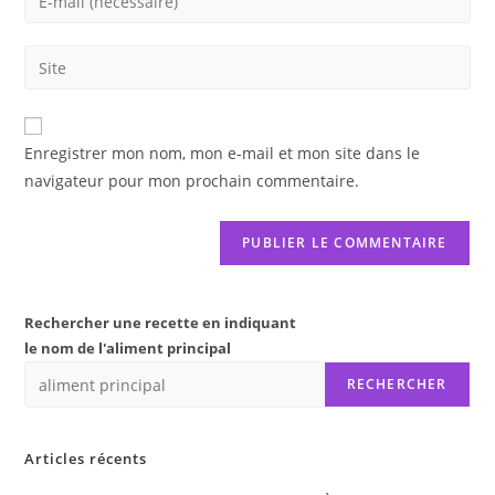
or
your
username
email
Saisir
to
address
l’URL
comment
to
de
comment
votre
Enregistrer mon nom, mon e-mail et mon site dans le
site
navigateur pour mon prochain commentaire.
(facultatif)
Rechercher une recette en indiquant
le nom de l'aliment principal
RECHERCHER
Articles récents