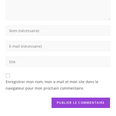
Enter
your
name
Enter
or
your
username
email
Saisir
to
address
l’URL
comment
to
de
comment
votre
Enregistrer mon nom, mon e-mail et mon site dans le
site
navigateur pour mon prochain commentaire.
(facultatif)