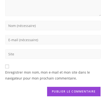
Enter
your
name
Enter
or
your
username
email
Saisir
to
address
l’URL
comment
to
de
comment
votre
Enregistrer mon nom, mon e-mail et mon site dans le
site
navigateur pour mon prochain commentaire.
(facultatif)