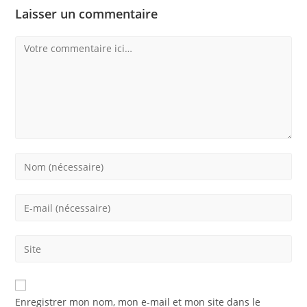
Laisser un commentaire
Comment
Enter
your
name
Enter
or
your
username
email
Saisir
to
address
l’URL
comment
to
de
comment
votre
Enregistrer mon nom, mon e-mail et mon site dans le