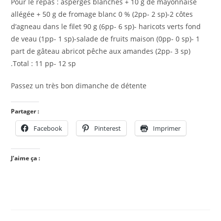
Pour le repas : asperges blanches + 10 g de mayonnaise
allégée + 50 g de fromage blanc 0 % (2pp- 2 sp)-2 côtes
d’agneau dans le filet 90 g (6pp- 6 sp)- haricots verts fond
de veau (1pp- 1 sp)-salade de fruits maison (0pp- 0 sp)- 1
part de gâteau abricot pêche aux amandes (2pp- 3 sp)
.Total : 11 pp- 12 sp
Passez un très bon dimanche de détente
Partager :
Facebook
Pinterest
Imprimer
J’aime ça :