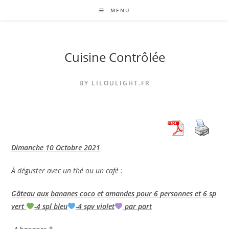
Skip
MENU
to
content
Cuisine Contrôlée
BY LILOULIGHT.FR
Dimanche 10 Octobre 2021
À déguster avec un thé ou un café :
Gâteau aux bananes coco et amandes pour 6 personnes et 6 sp
vert
-4 spl bleu
-4 spv violet
par part