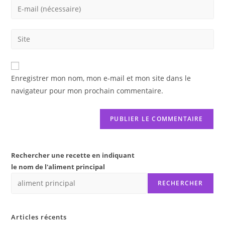
Enter
or
your
username
email
Saisir
to
address
l’URL
comment
to
de
comment
votre
Enregistrer mon nom, mon e-mail et mon site dans le
site
navigateur pour mon prochain commentaire.
(facultatif)
Rechercher une recette en indiquant
le nom de l'aliment principal
RECHERCHER
Articles récents