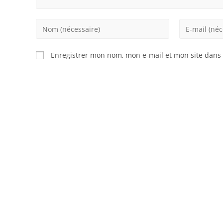
Enter
Enter
your
your
name
email
Enregistrer mon nom, mon e-mail et mon site dans
or
address
username
to
to
comment
comment