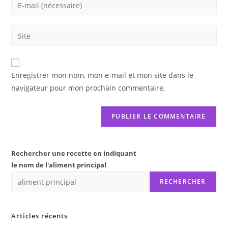
Enter
or
your
username
email
Saisir
to
address
l’URL
comment
to
de
comment
votre
Enregistrer mon nom, mon e-mail et mon site dans le
site
navigateur pour mon prochain commentaire.
(facultatif)
Rechercher une recette en indiquant
le nom de l'aliment principal
RECHERCHER
Articles récents