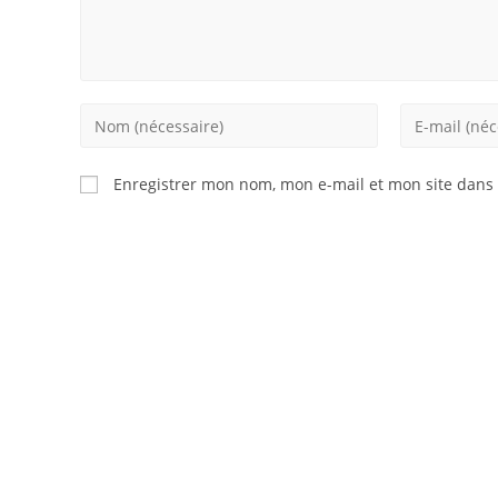
Enter
Enter
your
your
name
email
Enregistrer mon nom, mon e-mail et mon site dans
or
address
username
to
to
comment
comment