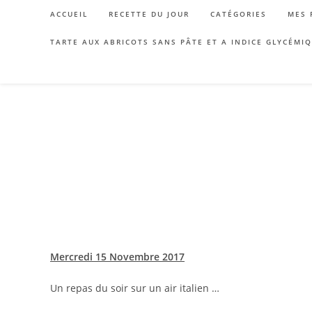
Skip
ACCUEIL
RECETTE DU JOUR
CATÉGORIES
MES 
to
content
TARTE AUX ABRICOTS SANS PÂTE ET A INDICE GLYCÉMI
Mercredi 15 Novembre 2017
Un repas du soir sur un air italien …