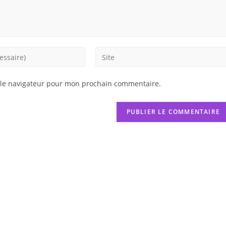
Saisir
l’URL
de
 le navigateur pour mon prochain commentaire.
votre
site
(facultatif)