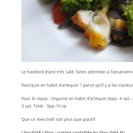
Le haddock étant très salé, faites attention à l’assaison
Pourquoi en habit d’arlequin ? parce qu’il y a les coule
Pour le repas : linguine en habit d’arlequin (6pp- 6 sp) 
3 sp). Total : 9pp-10 sp
Que ce mercredi soit plus que positif
Lilou3158 ( blog : cuisine contrôlée by lilou light.fr)