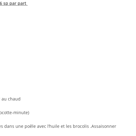
 6 sp par part
er au chaud
cocotte-minute)
s dans une poêle avec l’huile et les brocolis .Assaisonner