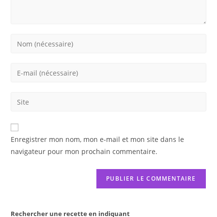
Enter
your
name
Enter
or
your
username
email
Saisir
to
address
l’URL
comment
to
de
comment
votre
Enregistrer mon nom, mon e-mail et mon site dans le
site
navigateur pour mon prochain commentaire.
(facultatif)
Rechercher une recette en indiquant