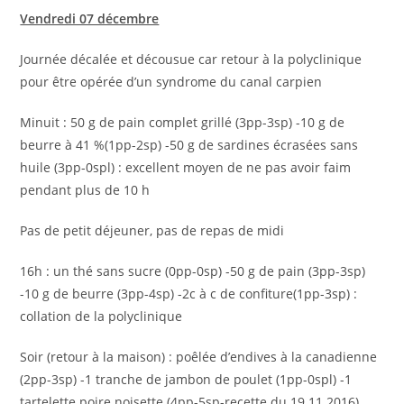
Vendredi 07 décembre
Journée décalée et décousue car retour à la polyclinique
pour être opérée d’un syndrome du canal carpien
Minuit : 50 g de pain complet grillé (3pp-3sp) -10 g de
beurre à 41 %(1pp-2sp) -50 g de sardines écrasées sans
huile (3pp-0spl) : excellent moyen de ne pas avoir faim
pendant plus de 10 h
Pas de petit déjeuner, pas de repas de midi
16h : un thé sans sucre (0pp-0sp) -50 g de pain (3pp-3sp)
-10 g de beurre (3pp-4sp) -2c à c de confiture(1pp-3sp) :
collation de la polyclinique
Soir (retour à la maison) : poêlée d’endives à la canadienne
(2pp-3sp) -1 tranche de jambon de poulet (1pp-0spl) -1
tartelette poire noisette (4pp-5sp-recette du 19 11 2016)