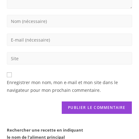
Enter
your
name
Enter
or
your
username
email
Saisir
to
address
l’URL
comment
to
de
comment
votre
Enregistrer mon nom, mon e-mail et mon site dans le
site
navigateur pour mon prochain commentaire.
(facultatif)
Rechercher une recette en indiquant
le nom de l'aliment principal