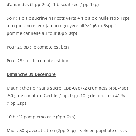
d’amandes (2 pp-2sp) -1 biscuit sec (1pp-1sp)
Soir : 1 c à c sucrine haricots verts + 1 c à c d’huile (1pp-1sp)
-croque -monsieur jambon gruyère allégé (6pp-6sp) -1
pomme cannelle au four (0pp-0sp)
Pour 26 pp : le compte est bon
Pour 23 spl : le compte est bon
Dimanche 09 Décembre
Matin : thé noir sans sucre (0pp-0sp) -2 crumpets (4pp-4sp)
-50 g de confiture Gerblé (1pp-1sp) -10 g de beurre à 41 %
(1pp-2sp)
10 h : ½ pamplemousse (0pp-0sp)
Midi : 50 g avocat citron (2pp-3sp) – sole en papillote et ses