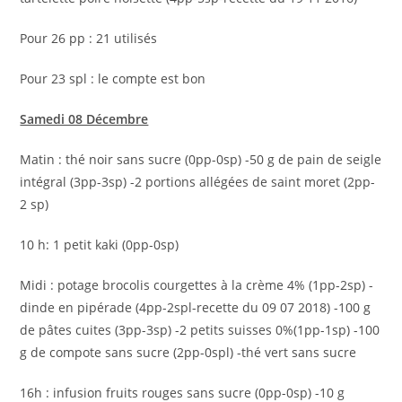
Pour 26 pp : 21 utilisés
Pour 23 spl : le compte est bon
Samedi 08 Décembre
Matin : thé noir sans sucre (0pp-0sp) -50 g de pain de seigle
intégral (3pp-3sp) -2 portions allégées de saint moret (2pp-
2 sp)
10 h: 1 petit kaki (0pp-0sp)
Midi : potage brocolis courgettes à la crème 4% (1pp-2sp) -
dinde en pipérade (4pp-2spl-recette du 09 07 2018) -100 g
de pâtes cuites (3pp-3sp) -2 petits suisses 0%(1pp-1sp) -100
g de compote sans sucre (2pp-0spl) -thé vert sans sucre
16h : infusion fruits rouges sans sucre (0pp-0sp) -10 g