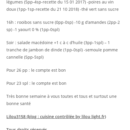
légumes (5pp-4sp-recette du 15 01 2017) -poires au vin
doux (1pp-1sp-recette du 21 10 2018) -thé vert sans sucre
16h : rooibos sans sucre (0pp-0sp) -10 g d’amandes (2pp-2
sp) -1 yaourt 0 % (1pp-0spl)
Soir : salade macédoine +1 c à c d’huile (3pp-1spl) – 1
tranche de jambon de dinde (1pp-0spl) -semoule pomme
cannelle (5pp-5spl)
Pour 26 pp : le compte est bon
Pour 23 spl : le compte est bon
Très bonne semaine à vous toutes et tous et surtout une
bonne santé
Lilou3158 (blog : cuisine contrôlée by lilou light.fr)
Tous droits réservés