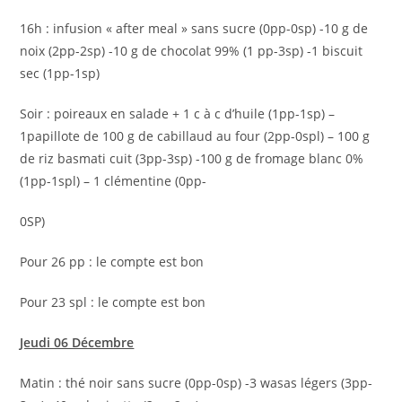
16h : infusion « after meal » sans sucre (0pp-0sp) -10 g de
noix (2pp-2sp) -10 g de chocolat 99% (1 pp-3sp) -1 biscuit
sec (1pp-1sp)
Soir : poireaux en salade + 1 c à c d’huile (1pp-1sp) –
1papillote de 100 g de cabillaud au four (2pp-0spl) – 100 g
de riz basmati cuit (3pp-3sp) -100 g de fromage blanc 0%
(1pp-1spl) – 1 clémentine (0pp-
0SP)
Pour 26 pp : le compte est bon
Pour 23 spl : le compte est bon
Jeudi 06 Décembre
Matin : thé noir sans sucre (0pp-0sp) -3 wasas légers (3pp-