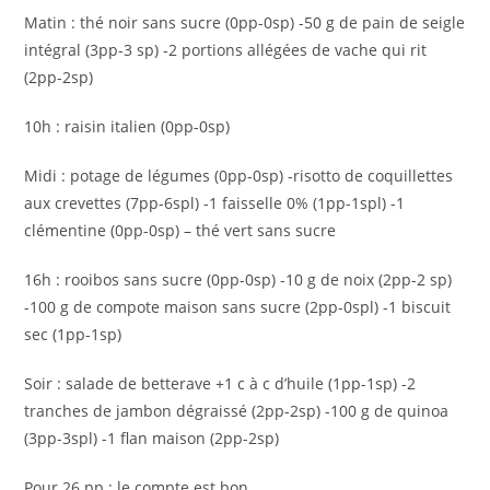
Matin : thé noir sans sucre (0pp-0sp) -50 g de pain de seigle
intégral (3pp-3 sp) -2 portions allégées de vache qui rit
(2pp-2sp)
10h : raisin italien (0pp-0sp)
Midi : potage de légumes (0pp-0sp) -risotto de coquillettes
aux crevettes (7pp-6spl) -1 faisselle 0% (1pp-1spl) -1
clémentine (0pp-0sp) – thé vert sans sucre
16h : rooibos sans sucre (0pp-0sp) -10 g de noix (2pp-2 sp)
-100 g de compote maison sans sucre (2pp-0spl) -1 biscuit
sec (1pp-1sp)
Soir : salade de betterave +1 c à c d’huile (1pp-1sp) -2
tranches de jambon dégraissé (2pp-2sp) -100 g de quinoa
(3pp-3spl) -1 flan maison (2pp-2sp)
Pour 26 pp : le compte est bon