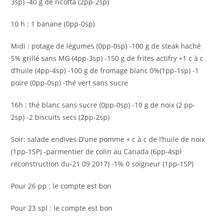
3sp) -40 g de ricotta (2pp-2sp)
10 h : 1 banane (0pp-0sp)
Midi : potage de légumes (0pp-0sp) -100 g de steak haché
5% grillé sans MG (4pp-3sp) -150 g de frites actifry +1 c à c
d’huile (4pp-4sp) -100 g de fromage blanc 0%(1pp-1sp) -1
poire (0pp-0sp) -thé vert sans sucre
16h : thé blanc sans sucre (0pp-0sp) -10 g de noix (2 pp-
2sp) -2 biscuits secs (2pp-2sp)
Soir: salade endives D’une pomme + c à c de l’huile de noix
(1pp-1SP) -parmentier de colin au Canada (6pp-4spl
reconstruction du-21 09 2017) -1% 0 soigneur (1pp-1SP)
Pour 26 pp : le compte est bon
Pour 23 spl : le compte est bon