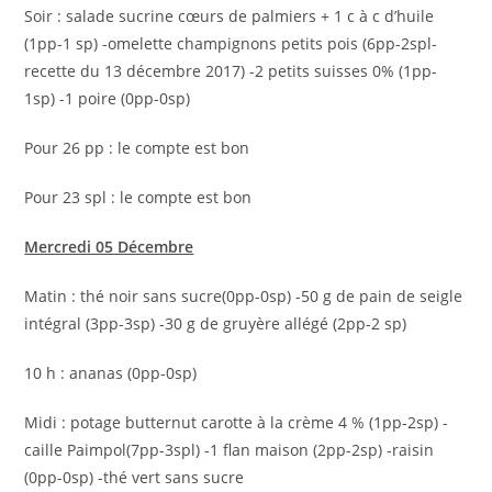
Soir : salade sucrine cœurs de palmiers + 1 c à c d’huile
(1pp-1 sp) -omelette champignons petits pois (6pp-2spl-
recette du 13 décembre 2017) -2 petits suisses 0% (1pp-
1sp) -1 poire (0pp-0sp)
Pour 26 pp : le compte est bon
Pour 23 spl : le compte est bon
Mercredi 05 Décembre
Matin : thé noir sans sucre(0pp-0sp) -50 g de pain de seigle
intégral (3pp-3sp) -30 g de gruyère allégé (2pp-2 sp)
10 h : ananas (0pp-0sp)
Midi : potage butternut carotte à la crème 4 % (1pp-2sp) -
caille Paimpol(7pp-3spl) -1 flan maison (2pp-2sp) -raisin
(0pp-0sp) -thé vert sans sucre