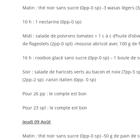
Matin : thé noir sans sucre (0pp-0 sp) -3 wasas légers (3
10 h : 1 nectarine (0pp-0 sp)
Midi : salade de poivrons tomates + 1 c à c d’huile d’oliv
de flageolets (2pp-0 spl) -mousse abricot avec 100 g de 
16 h : rooibos glacé sans sucre (0pp-0 sp) – 1 boule de s
Soir : salade de haricots verts au bacon et noix (7pp-5 
(2pp-2 sp) -raisin italien (0pp- 0 sp)
Pour 26 pp : le compte est bon
Pour 23 spl : le compte est bon
Jeudi 09 Août
Matin : thé noir sans sucre (0pp-0 sp) -50 g de pain de s