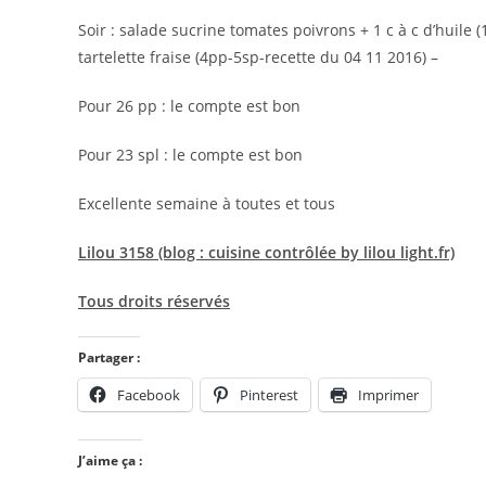
Soir : salade sucrine tomates poivrons + 1 c à c d’huile 
tartelette fraise (4pp-5sp-recette du 04 11 2016) –
Pour 26 pp : le compte est bon
Pour 23 spl : le compte est bon
Excellente semaine à toutes et tous
Lilou 3158 (blog : cuisine contrôlée by lilou light.fr)
Tous droits réservés
Partager :
Facebook
Pinterest
Imprimer
J’aime ça :