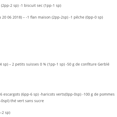
2pp-2 sp) -1 biscuit sec (1pp-1 sp)
 20 06 2018) – -1 flan maison (2pp-2sp) -1 pêche (0pp-0 sp)
 sp) – 2 petits suisses 0 % (1pp-1 sp) -50 g de confiture Gerblé
– 6 escargots (6pp-6 sp) -haricots verts(0pp-0sp) -100 g de pommes
-0spl) thé vert sans sucre
p-2 sp)