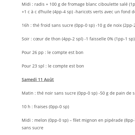
Midi : radis + 100 g de fromage blanc ciboulette salé (1pp
+1 c à c d’huile (4pp-4 sp) -haricots verts avec un fond d
16h : thé froid sans sucre (0pp-0 sp) -10 g de noix (2pp-2
Soir : cœur de thon (4pp-2 spl) -1 faisselle 0% (1pp-1 s
Pour 26 pp : le compte est bon
Pour 23 spl : le compte est bon
Samedi 11 Août
Matin : thé noir sans sucre (0pp-0 sp) -50 g de pain de s
10 h : fraises (0pp-0 sp)
Midi : melon (0pp-0 sp) – filet mignon en pipérade (8pp-
sans sucre