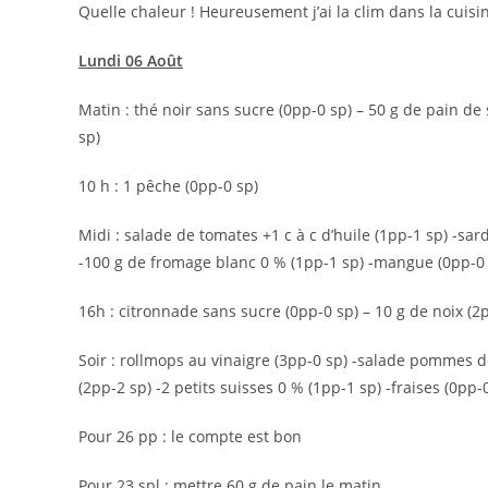
Quelle chaleur ! Heureusement j’ai la clim dans la cuisine
Lundi 06 Août
Matin : thé noir sans sucre (0pp-0 sp) – 50 g de pain de 
sp)
10 h : 1 pêche (0pp-0 sp)
Midi : salade de tomates +1 c à c d’huile (1pp-1 sp) -sa
-100 g de fromage blanc 0 % (1pp-1 sp) -mangue (0pp-0 
16h : citronnade sans sucre (0pp-0 sp) – 10 g de noix (2p
Soir : rollmops au vinaigre (3pp-0 sp) -salade pommes d
(2pp-2 sp) -2 petits suisses 0 % (1pp-1 sp) -fraises (0pp-
Pour 26 pp : le compte est bon
Pour 23 spl : mettre 60 g de pain le matin