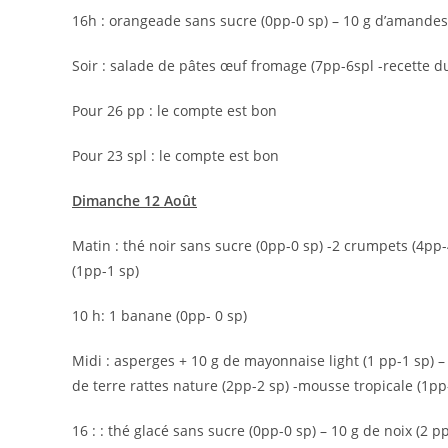
16h : orangeade sans sucre (0pp-0 sp) – 10 g d’amandes (
Soir : salade de pâtes œuf fromage (7pp-6spl -recette du
Pour 26 pp : le compte est bon
Pour 23 spl : le compte est bon
Dimanche 12 Août
Matin : thé noir sans sucre (0pp-0 sp) -2 crumpets (4pp-4
(1pp-1 sp)
10 h: 1 banane (0pp- 0 sp)
Midi : asperges + 10 g de mayonnaise light (1 pp-1 sp) 
de terre rattes nature (2pp-2 sp) -mousse tropicale (1pp
16 : : thé glacé sans sucre (0pp-0 sp) – 10 g de noix (2 p