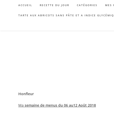
Skip
ACCUEIL
RECETTE DU JOUR
CATÉGORIES
MES 
to
content
TARTE AUX ABRICOTS SANS PÂTE ET A INDICE GLYCÉMI
Honfleur
Ma
semaine de menus du 06 au12 Août 2018