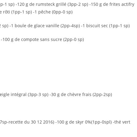
-1 sp) -120 g de rumsteck grillé (3pp-2 sp) -150 g de frites actifry
e rôti (1pp-1 sp) -1 pêche (0pp-0 sp)
 sp) -1 boule de glace vanille (2pp-4sp) -1 biscuit sec (1pp-1 sp)
p) -100 g de compote sans sucre (2pp-0 sp)
eigle intégral (3pp-3 sp) -30 g de chèvre frais (2pp-2sp)
7sp-recette du 30 12 2016) -100 g de skyr 0%(1pp-0spl) -thé vert