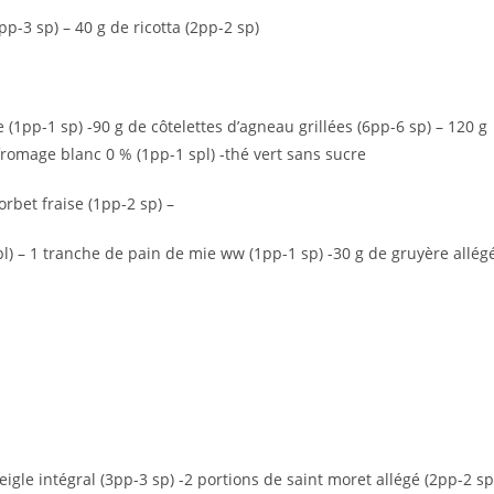
pp-3 sp) – 40 g de ricotta (2pp-2 sp)
e (1pp-1 sp) -90 g de côtelettes d’agneau grillées (6pp-6 sp) – 120 g
fromage blanc 0 % (1pp-1 spl) -thé vert sans sucre
orbet fraise (1pp-2 sp) –
spl) – 1 tranche de pain de mie ww (1pp-1 sp) -30 g de gruyère allég
eigle intégral (3pp-3 sp) -2 portions de saint moret allégé (2pp-2 sp