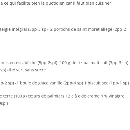
 ce qui facilite bien le quotidien car il faut bien cuisiner
seigle intégral (3pp-3 sp) -2 portions de saint moret allégé (2pp-2
rdines en escabèche (5pp-2spl) -100 g de riz basmati cuit (3pp-3 sp)
sp) -thé vert sans sucre
p-2 sp) -1 boule de glace vanille (2pp-4 sp) 1 biscuit sec (1pp-1 sp)
e terre (100 g) cœurs de palmiers +2 c à c de crème 4 % vinaigre
0spl)