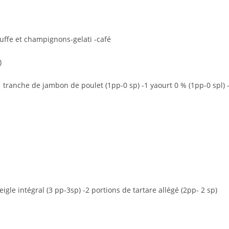
truffe et champignons-gelati -café
)
) -1 tranche de jambon de poulet (1pp-0 sp) -1 yaourt 0 % (1pp-0 spl) 
igle intégral (3 pp-3sp) -2 portions de tartare allégé (2pp- 2 sp)