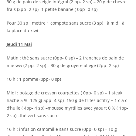
30 g de pain de seigle intégral (2 pp- 2 sp) – 20 g de chèvre
frais (2pp- 2 sp) -1 petite banane ( 0pp- 0 sp)
Pour 30 sp : mettre 1 compote sans sucre (3 sp) à midi à
la place du kiwi
Jeudi 11 Mai
Matin : thé sans sucre (0pp- 0 sp) – 2 tranches de pain de
mie ww (2 pp- 2 sp) – 30 g de gruyère allégé (2pp- 2 sp)
10 h : 1 pomme (0pp- 0 sp)
Midi : potage de cresson courgettes ( 0pp- 0 sp) – 1 steak
haché 5 % 125 g( 5pp- 4 sp) -150 g de frites actifry + 1 c à c
d’huile ( 4pp- 4 sp) –mousse myrtilles avec yaourt 0 % ( 1pp-
2 sp) –thé vert sans sucre
16 h : infusion camomille sans sucre (0pp- 0 sp) – 10 g