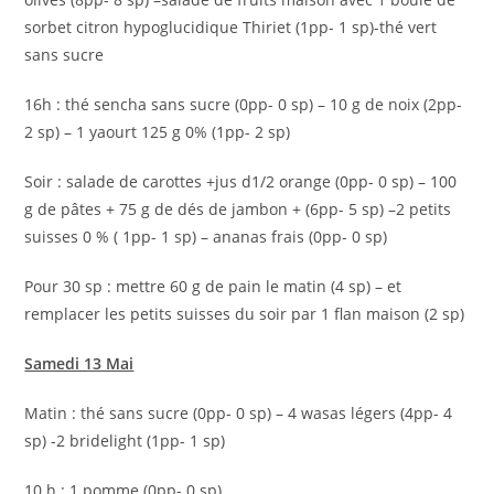
sorbet citron hypoglucidique Thiriet (1pp- 1 sp)-thé vert
sans sucre
16h : thé sencha sans sucre (0pp- 0 sp) – 10 g de noix (2pp-
2 sp) – 1 yaourt 125 g 0% (1pp- 2 sp)
Soir : salade de carottes +jus d1/2 orange (0pp- 0 sp) – 100
g de pâtes + 75 g de dés de jambon + (6pp- 5 sp) –2 petits
suisses 0 % ( 1pp- 1 sp) – ananas frais (0pp- 0 sp)
Pour 30 sp : mettre 60 g de pain le matin (4 sp) – et
remplacer les petits suisses du soir par 1 flan maison (2 sp)
Samedi 13 Mai
Matin : thé sans sucre (0pp- 0 sp) – 4 wasas légers (4pp- 4
sp) -2 bridelight (1pp- 1 sp)
10 h : 1 pomme (0pp- 0 sp)