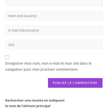
Enter
your
name
Enter
or
your
username
email
Saisir
to
address
l’URL
comment
to
de
comment
votre
Enregistrer mon nom, mon e-mail et mon site dans le
site
navigateur pour mon prochain commentaire.
(facultatif)
Rechercher une recette en indiquant
le nom de l'aliment principal