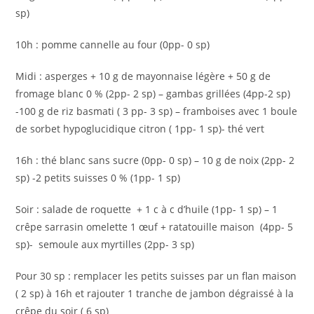
sp)
10h : pomme cannelle au four (0pp- 0 sp)
Midi : asperges + 10 g de mayonnaise légère + 50 g de
fromage blanc 0 % (2pp- 2 sp) – gambas grillées (4pp-2 sp)
-100 g de riz basmati ( 3 pp- 3 sp) – framboises avec 1 boule
de sorbet hypoglucidique citron ( 1pp- 1 sp)- thé vert
16h : thé blanc sans sucre (0pp- 0 sp) – 10 g de noix (2pp- 2
sp) -2 petits suisses 0 % (1pp- 1 sp)
Soir : salade de roquette + 1 c à c d’huile (1pp- 1 sp) – 1
crêpe sarrasin omelette 1 œuf + ratatouille maison (4pp- 5
sp)- semoule aux myrtilles (2pp- 3 sp)
Pour 30 sp : remplacer les petits suisses par un flan maison
( 2 sp) à 16h et rajouter 1 tranche de jambon dégraissé à la
crêpe du soir ( 6 sp)