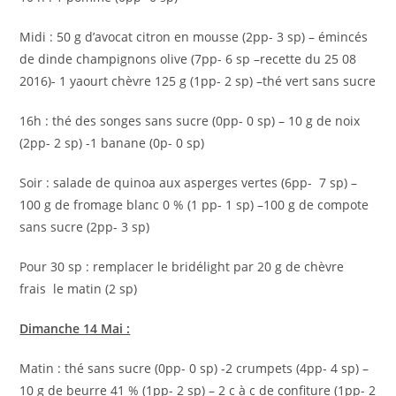
Midi : 50 g d’avocat citron en mousse (2pp- 3 sp) – émincés
de dinde champignons olive (7pp- 6 sp –recette du 25 08
2016)- 1 yaourt chèvre 125 g (1pp- 2 sp) –thé vert sans sucre
16h : thé des songes sans sucre (0pp- 0 sp) – 10 g de noix
(2pp- 2 sp) -1 banane (0p- 0 sp)
Soir : salade de quinoa aux asperges vertes (6pp- 7 sp) –
100 g de fromage blanc 0 % (1 pp- 1 sp) –100 g de compote
sans sucre (2pp- 3 sp)
Pour 30 sp : remplacer le bridélight par 20 g de chèvre
frais le matin (2 sp)
Dimanche 14 Mai :
Matin : thé sans sucre (0pp- 0 sp) -2 crumpets (4pp- 4 sp) –
10 g de beurre 41 % (1pp- 2 sp) – 2 c à c de confiture (1pp- 2