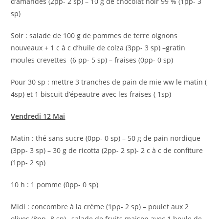
d’amandes (2pp- 2 sp) – 10 g de chocolat noir 99 % (1pp- 3
sp)
Soir : salade de 100 g de pommes de terre oignons
nouveaux + 1 c à c d’huile de colza (3pp- 3 sp) –gratin
moules crevettes (6 pp- 5 sp) – fraises (0pp- 0 sp)
Pour 30 sp : mettre 3 tranches de pain de mie ww le matin (
4sp) et 1 biscuit d’épeautre avec les fraises ( 1sp)
Vendredi 12 Mai
Matin : thé sans sucre (0pp- 0 sp) – 50 g de pain nordique
(3pp- 3 sp) – 30 g de ricotta (2pp- 2 sp)- 2 c à c de confiture
(1pp- 2 sp)
10 h : 1 pomme (0pp- 0 sp)
Midi : concombre à la crème (1pp- 2 sp) – poulet aux 2
olives (8pp- 8 sp) –salade de fruits maison avec 1 boule de