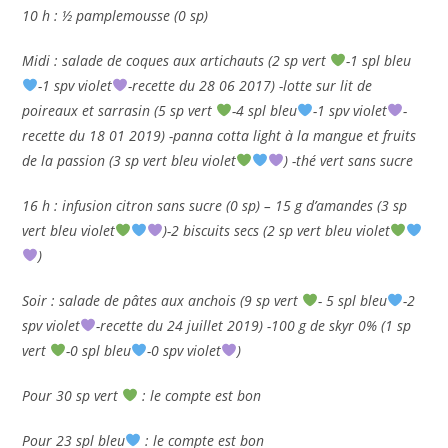
10 h : ½ pamplemousse (0 sp)
Midi : salade de coques aux artichauts (2 sp vert
-1 spl bleu
-1 spv violet
-recette du 28 06 2017) -lotte sur lit de
poireaux et sarrasin (5 sp vert
-4 spl bleu
-1 spv violet
-
recette du 18 01 2019) -panna cotta light à la mangue et fruits
de la passion (3 sp vert bleu violet
) -thé vert sans sucre
16 h : infusion citron sans sucre (0 sp) – 15 g d’amandes (3 sp
vert bleu violet
)-2 biscuits secs (2 sp vert bleu violet
)
Soir : salade de pâtes aux anchois (9 sp vert
- 5 spl bleu
-2
spv violet
-recette du 24 juillet 2019) -100 g de skyr 0% (1 sp
vert
-0 spl bleu
-0 spv violet
)
Pour 30 sp vert
: le compte est bon
Pour 23 spl bleu
: le compte est bon