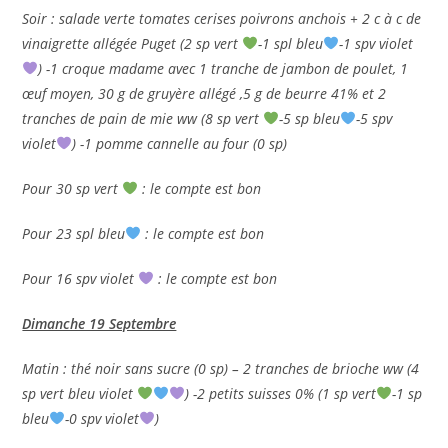
Soir : salade verte tomates cerises poivrons anchois + 2 c à c de
vinaigrette allégée Puget (2 sp vert
-1 spl bleu
-1 spv violet
) -1 croque madame avec 1 tranche de jambon de poulet, 1
œuf moyen, 30 g de gruyère allégé ,5 g de beurre 41% et 2
tranches de pain de mie ww (8 sp vert
-5 sp bleu
-5 spv
violet
) -1 pomme cannelle au four (0 sp)
Pour 30 sp vert
: le compte est bon
Pour 23 spl bleu
: le compte est bon
Pour 16 spv violet
: le compte est bon
Dimanche 19 Septembre
Matin : thé noir sans sucre (0 sp) – 2 tranches de brioche ww (4
sp vert bleu violet
) -2 petits suisses 0% (1 sp vert
-1 sp
bleu
-0 spv violet
)