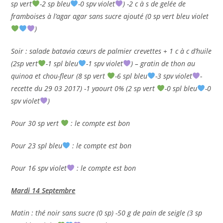
sp vert
-2 sp bleu
-0 spv violet
) -2 c à s de gelée de
framboises à l’agar agar sans sucre ajouté (0 sp vert bleu violet
)
Soir : salade batavia cœurs de palmier crevettes + 1 c à c d’huile
(2sp vert
-1 spl bleu
-1 spv violet
) – gratin de thon au
quinoa et chou-fleur (8 sp vert
-6 spl bleu
-3 spv violet
-
recette du 29 03 2017) -1 yaourt 0% (2 sp vert
-0 spl bleu
-0
spv violet
)
Pour 30 sp vert
: le compte est bon
Pour 23 spl bleu
: le compte est bon
Pour 16 spv violet
: le compte est bon
Mardi 14 Septembre
Matin : thé noir sans sucre (0 sp) -50 g de pain de seigle (3 sp