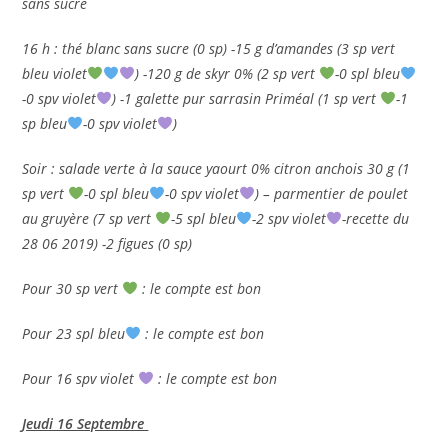
sans sucre
16 h : thé blanc sans sucre (0 sp) -15 g d’amandes (3 sp vert
bleu violet
) -120 g de skyr 0% (2 sp vert
-0 spl bleu
-0 spv violet
) -1 galette pur sarrasin Priméal (1 sp vert
-1
sp bleu
-0 spv violet
)
Soir : salade verte à la sauce yaourt 0% citron anchois 30 g (1
sp vert
-0 spl bleu
-0 spv violet
) – parmentier de poulet
au gruyère (7 sp vert
-5 spl bleu
-2 spv violet
-recette du
28 06 2019) -2 figues (0 sp)
Pour 30 sp vert
: le compte est bon
Pour 23 spl bleu
: le compte est bon
Pour 16 spv violet
: le compte est bon
Jeudi 16 Septembre