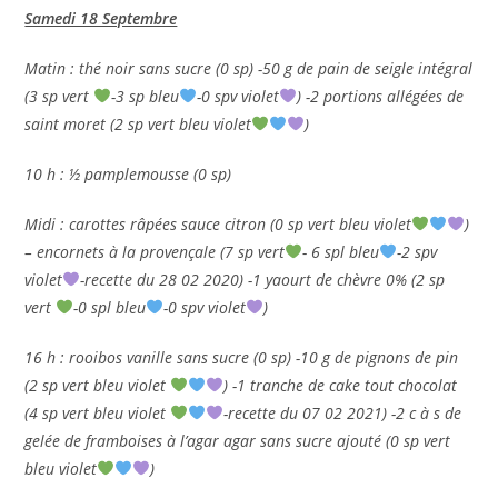
Samedi 18 Septembre
Matin : thé noir sans sucre (0 sp) -50 g de pain de seigle intégral
(3 sp vert
-3 sp bleu
-0 spv violet
) -2 portions allégées de
saint moret (2 sp vert bleu violet
)
10 h : ½ pamplemousse (0 sp)
Midi : carottes râpées sauce citron (0 sp vert bleu violet
)
– encornets à la provençale (7 sp vert
- 6 spl bleu
-2 spv
violet
-recette du 28 02 2020) -1 yaourt de chèvre 0% (2 sp
vert
-0 spl bleu
-0 spv violet
)
16 h : rooibos vanille sans sucre (0 sp) -10 g de pignons de pin
(2 sp vert bleu violet
) -1 tranche de cake tout chocolat
(4 sp vert bleu violet
-recette du 07 02 2021) -2 c à s de
gelée de framboises à l’agar agar sans sucre ajouté (0 sp vert
bleu violet
)