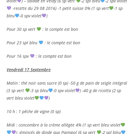
violet
) – salade en Velay (6 sp vert
-2 spl bleu
-2 spv violet
-recette du 29 08 2016) -1 petit suisse 0% (1 sp vert
-1 sp
bleu
-0 spv violet
)
Pour 30 sp vert
: le compte est bon
Pour 23 spl bleu
: le compte est bon
Pour 16 spv
: le compte est bon
Vendredi 17 Septembre
Matin : thé noir sans sucre (0 sp) -50 g de pain de seigle intégral
(3 sp vert
-3 sp bleu
-0 spv violet
) -40 g de ricotta (2 sp
vert bleu violet
)
10 h : 1 pêche de vigne (0 sp)
Midi : concombre à la crème allégée 4% (1 sp vert bleu violet
) -émincés de dinde aux Paimpol (6 sp vert
-2 spl bleu