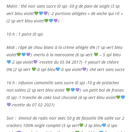
Matin : thé noir sans sucre (0 sp) -50 g de pain de seigle (3 sp
vert bleu violet
) -2 portions allégées « de vache qui rit »
(2 sp vert bleu violet
)
10 h : 1 poire (0 sp)
Midi : râpé de chou blanc à la crème allégée 4% (1 sp vert bleu
violet
) -merlu à la marocaine (6 sp vert
– 5 spl bleu
-2 spv violet
-recette du 05 04 2017) -1 yaourt de chèvre
0% (2 sp vert
-0 spl bleu
-0 spv violet
) -thé vert sans sucre
16 h : infusion camomille sans sucre (0 sp) -10 g de pistaches
non salées (2 sp vert bleu violet
) -un petit bol de fraises
(0 sp) -1 tranche de cake tout chocolat (4 sp vert bleu violet
-recette du 07 02 2021)
Soir : émincé de radis noir avec 50 g de faisselle 0% salée sur 2
crackers 100% seigle complet (3 sp vert
-3 sp bleu
-0 spv