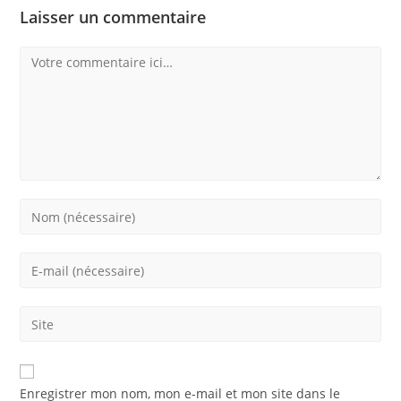
Laisser un commentaire
Comment
Enter
your
name
Enter
or
your
username
email
Saisir
to
address
l’URL
comment
to
de
comment
votre
Enregistrer mon nom, mon e-mail et mon site dans le