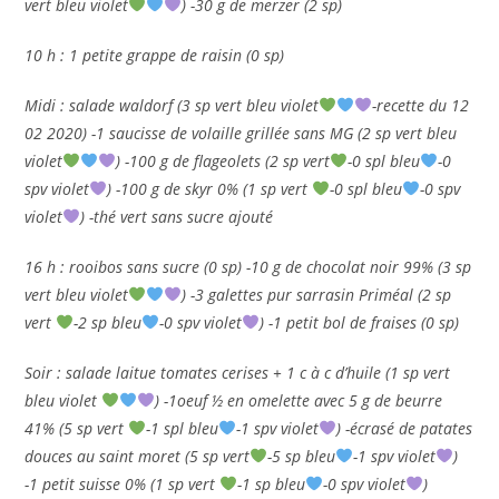
vert bleu violet
) -30 g de merzer (2 sp)
10 h : 1 petite grappe de raisin (0 sp)
Midi : salade waldorf (3 sp vert bleu violet
-recette du 12
02 2020) -1 saucisse de volaille grillée sans MG (2 sp vert bleu
violet
) -100 g de flageolets (2 sp vert
-0 spl bleu
-0
spv violet
) -100 g de skyr 0% (1 sp vert
-0 spl bleu
-0 spv
violet
) -thé vert sans sucre ajouté
16 h : rooibos sans sucre (0 sp) -10 g de chocolat noir 99% (3 sp
vert bleu violet
) -3 galettes pur sarrasin Priméal (2 sp
vert
-2 sp bleu
-0 spv violet
) -1 petit bol de fraises (0 sp)
Soir : salade laitue tomates cerises + 1 c à c d’huile (1 sp vert
bleu violet
) -1oeuf ½ en omelette avec 5 g de beurre
41% (5 sp vert
-1 spl bleu
-1 spv violet
) -écrasé de patates
douces au saint moret (5 sp vert
-5 sp bleu
-1 spv violet
)
-1 petit suisse 0% (1 sp vert
-1 sp bleu
-0 spv violet
)