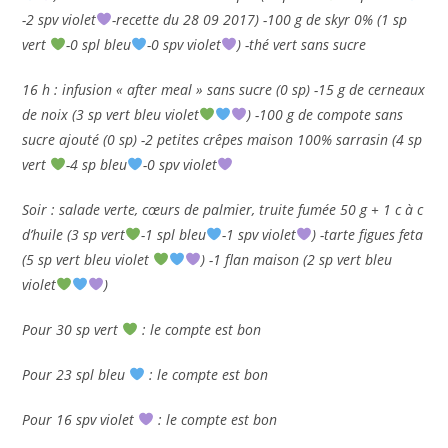
-2 spv violet
-recette du 28 09 2017) -100 g de skyr 0% (1 sp
vert
-0 spl bleu
-0 spv violet
) -thé vert sans sucre
16 h : infusion « after meal » sans sucre (0 sp) -15 g de cerneaux
de noix (3 sp vert bleu violet
) -100 g de compote sans
sucre ajouté (0 sp) -2 petites crêpes maison 100% sarrasin (4 sp
vert
-4 sp bleu
-0 spv violet
Soir : salade verte, cœurs de palmier, truite fumée 50 g + 1 c à c
d’huile (3 sp vert
-1 spl bleu
-1 spv violet
) -tarte figues feta
(5 sp vert bleu violet
) -1 flan maison (2 sp vert bleu
violet
)
Pour 30 sp vert
: le compte est bon
Pour 23 spl bleu
: le compte est bon
Pour 16 spv violet
: le compte est bon