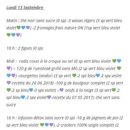
Lundi 13 Septembre
Matin : thé noir sans sucre (0 sp) -3 wasas légers (3 sp vert bleu
violet
) -2 fromages frais nature 0% (1sp vert bleu violet
)
10 h : 2 figues (0 sp)
Midi : radis roses à la croque au sel (0 sp vert bleu violet
) – 120 g de rumsteak grillé sans MG (2 sp vert bleu violet
) -courgettes tandori (3 sp vert
-2 spl bleu
-2 spv violet
-recette du 26 06 2018) -100 g de boulgour complet (2 sp vert
-2 sp bleu
-0 spv violet) –
oeufs à la neige (3 sp vert
-2
spl bleu
-2 spv violet
-recette du 07 05 2017) -thé vert sans
sucre
16 h : infusion détox sans sucre (0 sp) -10 g de pignons de pin (2
sp vert bleu violet
) -2 crackers 100% seigle complet (2