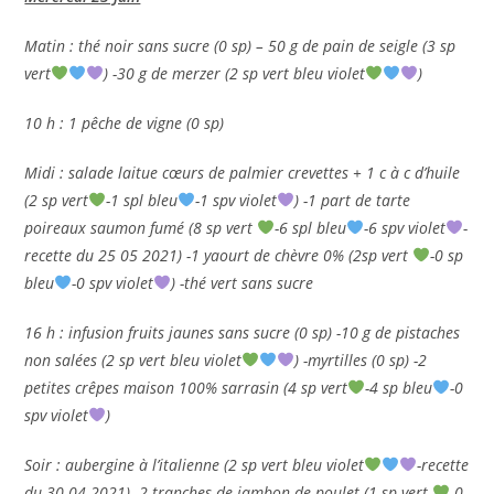
Matin : thé noir sans sucre (0 sp) – 50 g de pain de seigle (3 sp
vert
) -30 g de merzer (2 sp vert bleu violet
)
10 h : 1 pêche de vigne (0 sp)
Midi : salade laitue cœurs de palmier crevettes + 1 c à c d’huile
(2 sp vert
-1 spl bleu
-1 spv violet
) -1 part de tarte
poireaux saumon fumé (8 sp vert
-6 spl bleu
-6 spv violet
-
recette du 25 05 2021) -1 yaourt de chèvre 0% (2sp vert
-0 sp
bleu
-0 spv violet
) -thé vert sans sucre
16 h : infusion fruits jaunes sans sucre (0 sp) -10 g de pistaches
non salées (2 sp vert bleu violet
) -myrtilles (0 sp) -2
petites crêpes maison 100% sarrasin (4 sp vert
-4 sp bleu
-0
spv violet
)
Soir : aubergine à l’italienne (2 sp vert bleu violet
-recette
du 30 04 2021) -2 tranches de jambon de poulet (1 sp vert
-0