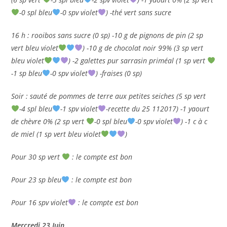
-0 spl bleu
-0 spv violet
) -thé vert sans sucre
16 h : rooibos sans sucre (0 sp) -10 g de pignons de pin (2 sp
vert bleu violet
) -10 g de chocolat noir 99% (3 sp vert
bleu violet
) -2 galettes pur sarrasin priméal (1 sp vert
-1 sp bleu
-0 spv violet
) -fraises (0 sp)
Soir : sauté de pommes de terre aux petites seiches (5 sp vert
-4 spl bleu
-1 spv violet
-recette du 25 112017) -1 yaourt
de chèvre 0% (2 sp vert
-0 spl bleu
-0 spv violet
) -1 c à c
de miel (1 sp vert bleu violet
)
Pour 30 sp vert
: le compte est bon
Pour 23 sp bleu
: le compte est bon
Pour 16 spv violet
: le compte est bon
Mercredi 23 Juin