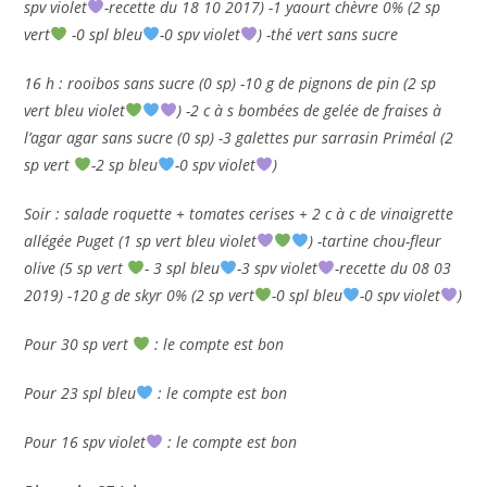
spv violet
-recette du 18 10 2017) -1 yaourt chèvre 0% (2 sp
vert
-0 spl bleu
-0 spv violet
) -thé vert sans sucre
16 h : rooibos sans sucre (0 sp) -10 g de pignons de pin (2 sp
vert bleu violet
) -2 c à s bombées de gelée de fraises à
l’agar agar sans sucre (0 sp) -3 galettes pur sarrasin Priméal (2
sp vert
-2 sp bleu
-0 spv violet
)
Soir : salade roquette + tomates cerises + 2 c à c de vinaigrette
allégée Puget (1 sp vert bleu violet
) -tartine chou-fleur
olive (5 sp vert
- 3 spl bleu
-3 spv violet
-recette du 08 03
2019) -120 g de skyr 0% (2 sp vert
-0 spl bleu
-0 spv violet
)
Pour 30 sp vert
: le compte est bon
Pour 23 spl bleu
: le compte est bon
Pour 16 spv violet
: le compte est bon