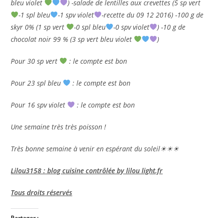
bleu violet
) -salade de lentilles aux crevettes (5 sp vert
-1 spl bleu
-1 spv violet
-recette du 09 12 2016) -100 g de
skyr 0% (1 sp vert
-0 spl bleu
-0 spv violet
) -10 g de
chocolat noir 99 % (3 sp vert bleu violet
)
Pour 30 sp vert
: le compte est bon
Pour 23 spl bleu
: le compte est bon
Pour 16 spv violet
: le compte est bon
Une semaine très très poisson !
Très bonne semaine à venir en espérant du soleil
☀☀☀
Lilou3158 : blog cuisine contrôlée by lilou light.fr
Tous droits réservés
Partager :