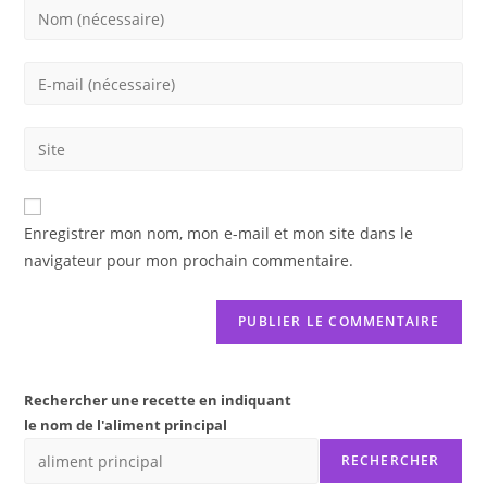
Enter
your
name
Enter
or
your
username
email
Saisir
to
address
l’URL
comment
to
de
comment
votre
Enregistrer mon nom, mon e-mail et mon site dans le
site
navigateur pour mon prochain commentaire.
(facultatif)
Rechercher une recette en indiquant
le nom de l'aliment principal
RECHERCHER