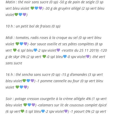
Matin : thé noir sans sucre (0 sp) -50 g de pain de seigle (3 sp
vert bleu violet
) -30 g de gruyère allégé (2 sp vert bleu
violet
)
10 h : un petit bol de fraises (0 sp)
Midi : tomates, radis roses à la croque au sel (0 sp vert bleu
violet
) -bar sauce oseille et ses pâtes complètes (8 sp
vert
-6 spl bleu
-2 spv violet
-recette du 25 11 2019) -120
g de skyr 0% (2 sp vert
-0 spl bleu
-0 spv violet
) -thé vert
sans sucre
16 h : thé sencha sans sucre (0 sp) -15 g d’amandes (3 sp vert
bleu violet
) -1 pomme cannelle au four (0 sp vert bleu
violet
)
Soir : potage cresson courgette à la crème allégée 4% (1 sp vert
bleu violet
) -calamars sur lit de couscous complet épicé
(6 sp vert
-5 spl bleu
-2 spv violet
) -1 yaourt 0% (2 sp vert