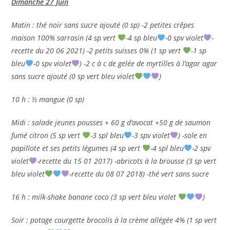
Dimanche 27 Juin
Matin : thé noir sans sucre ajouté (0 sp) -2 petites crêpes
maison 100% sarrasin (4 sp vert
-4 sp bleu
-0 spv violet
-
recette du 20 06 2021) -2 petits suisses 0% (1 sp vert
-1 sp
bleu
-0 spv violet
) -2 c à c de gelée de myrtilles à l’agar agar
sans sucre ajouté (0 sp vert bleu violet
)
10 h : ½ mangue (0 sp)
Midi : salade jeunes pousses + 60 g d’avocat +50 g de saumon
fumé citron (5 sp vert
-3 spl bleu
-3 spv violet
) -sole en
papillote et ses petits légumes (4 sp vert
-4 spl bleu
-2 spv
violet
-recette du 15 01 2017) -abricots à la brousse (3 sp vert
bleu violet
-recette du 08 07 2018) -thé vert sans sucre
16 h : milk-shake banane coco (3 sp vert bleu violet
)
Soir : potage courgette brocolis à la crème allégée 4% (1 sp vert