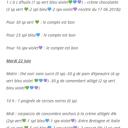
1 c à c d’huile (1 sp vert bleu violet
) – crème chocolatée
(3 sp vert
-2 spl bleu
-2 spv violet
-recette du 17 06 2018))
Pour 30 sp vert
: le compte est bon
Pour 23 spl bleu
: le compte est bon
Pour 16 spv violet
: le compte est bon
Mardi 22 Juin
Matin : thé noir sans sucre (0 sp) -50 g de pain d’épeautre (4 sp
vert bleu violet
) -30 g de camembert allégé (2 sp vert
bleu violet
)
10 h : 1 poignée de cerises noires (0 sp)
Midi : carpaccio de concombre anchois à la crème allégée 4%
(2sp vert
-1 spl bleu
-1 spv violet
) -Entre Bretagne et Italie
(6 sp vert
-5 spl bleu
-2 spv violet
) -1 yaourt 0% (2 sp vert