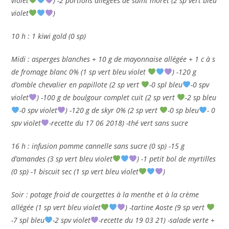
violet
) -2 portions allégées de saint moret (2 sp vert bleu
violet
)
10 h : 1 kiwi gold (0 sp)
Midi : asperges blanches + 10 g de mayonnaise allégée + 1 c à s
de fromage blanc 0% (1 sp vert bleu violet
) -120 g
d’omble chevalier en papillote (2 sp vert
-0 spl bleu
-0 spv
violet
) -100 g de boulgour complet cuit (2 sp vert
-2 sp bleu
-0 spv violet
) -120 g de skyr 0% (2 sp vert
-0 sp bleu
- 0
spv violet
-recette du 17 06 2018) -thé vert sans sucre
16 h : infusion pomme cannelle sans sucre (0 sp) -15 g
d’amandes (3 sp vert bleu violet
) -1 petit bol de myrtilles
(0 sp) -1 biscuit sec (1 sp vert bleu violet
)
Soir : potage froid de courgettes à la menthe et à la crème
allégée (1 sp vert bleu violet
) -tartine Aoste (9 sp vert
-7 spl bleu
-2 spv violet
-recette du 19 03 21) -salade verte +