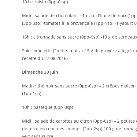
10 h : raisin (0pp-0 sp)
Midi : salade de chou blanc +1 c à c d’huile de noix (1p
(3pp-3sp) -tomates à la provençale (1pp-1sp) -1 yaourt 0
16h : citronnade sans sucre (0pp-0sp) -10 g de cerneaux
Soir : omelette (2petits œufs + 15 g de gruyère allégé) r
recette du 27 08 2016)
Dimanche 30 Juin
Matin : thé noir sans sucre (0pp-0sp) – 2 crêpes maison 
(1pp-1sp)
10h : pastèque (0pp-0sp)
Midi : salade de carottes au citron (0pp-0sp) – 2 petite
de terre en robe des champs (2pp-2sp)-100 g de fromage
vert sans sucre