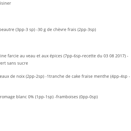
isiner
peautre (3pp-3 sp) -30 g de chèvre frais (2pp-3sp)
gine farcie au veau et aux épices (7pp-6sp-recette du 03 08 2017) -
vert sans sucre
neaux de noix (2pp-2sp) -1tranche de cake fraise menthe (4pp-4sp -
de fromage blanc 0% (1pp-1sp) -framboises (0pp-0sp)