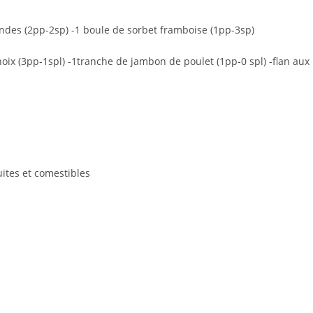
andes (2pp-2sp) -1 boule de sorbet framboise (1pp-3sp)
noix (3pp-1spl) -1tranche de jambon de poulet (1pp-0 spl) -flan aux
ites et comestibles