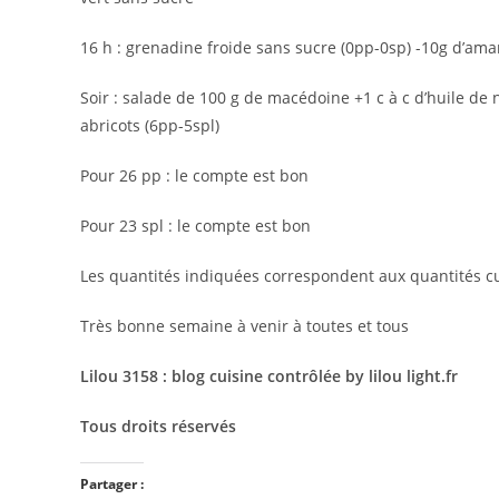
16 h : grenadine froide sans sucre (0pp-0sp) -10g d’am
Soir : salade de 100 g de macédoine +1 c à c d’huile de 
abricots (6pp-5spl)
Pour 26 pp : le compte est bon
Pour 23 spl : le compte est bon
Les quantités indiquées correspondent aux quantités cu
Très bonne semaine à venir à toutes et tous
Lilou 3158 : blog cuisine contrôlée by lilou light.fr
Tous droits réservés
Partager :