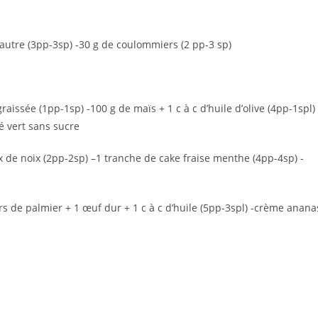
eautre (3pp-3sp) -30 g de coulommiers (2 pp-3 sp)
aissée (1pp-1sp) -100 g de maïs + 1 c à c d’huile d’olive (4pp-1spl) 
é vert sans sucre
 de noix (2pp-2sp) –1 tranche de cake fraise menthe (4pp-4sp) -
s de palmier + 1 œuf dur + 1 c à c d’huile (5pp-3spl) -crème anana