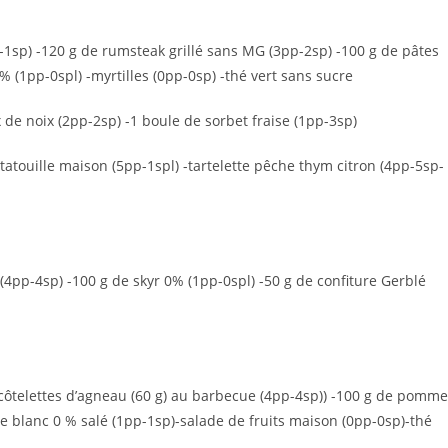
p-1sp) -120 g de rumsteak grillé sans MG (3pp-2sp) -100 g de pâtes
% (1pp-0spl) -myrtilles (0pp-0sp) -thé vert sans sucre
 de noix (2pp-2sp) -1 boule de sorbet fraise (1pp-3sp)
atatouille maison (5pp-1spl) -tartelette pêche thym citron (4pp-5sp-
(4pp-4sp) -100 g de skyr 0% (1pp-0spl) -50 g de confiture Gerblé
s côtelettes d’agneau (60 g) au barbecue (4pp-4sp)) -100 g de pomm
 blanc 0 % salé (1pp-1sp)-salade de fruits maison (0pp-0sp)-thé