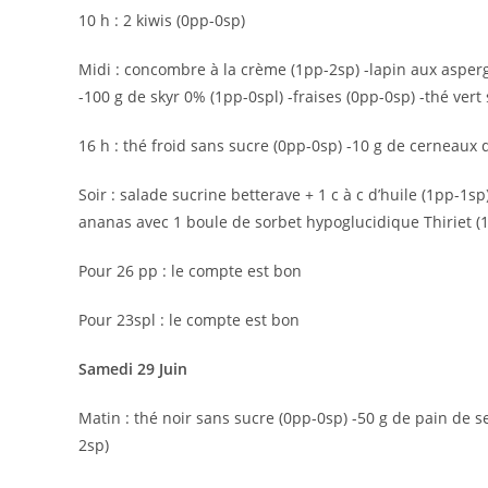
10 h : 2 kiwis (0pp-0sp)
Midi : concombre à la crème (1pp-2sp) -lapin aux asperg
-100 g de skyr 0% (1pp-0spl) -fraises (0pp-0sp) -thé vert
16 h : thé froid sans sucre (0pp-0sp) -10 g de cerneaux 
Soir : salade sucrine betterave + 1 c à c d’huile (1pp-1s
ananas avec 1 boule de sorbet hypoglucidique Thiriet (
Pour 26 pp : le compte est bon
Pour 23spl : le compte est bon
Samedi 29 Juin
Matin : thé noir sans sucre (0pp-0sp) -50 g de pain de se
2sp)