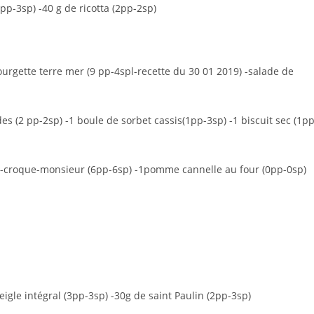
pp-3sp) -40 g de ricotta (2pp-2sp)
ourgette terre mer (9 pp-4spl-recette du 30 01 2019) -salade de
es (2 pp-2sp) -1 boule de sorbet cassis(1pp-3sp) -1 biscuit sec (1pp
p) -croque-monsieur (6pp-6sp) -1pomme cannelle au four (0pp-0sp)
eigle intégral (3pp-3sp) -30g de saint Paulin (2pp-3sp)