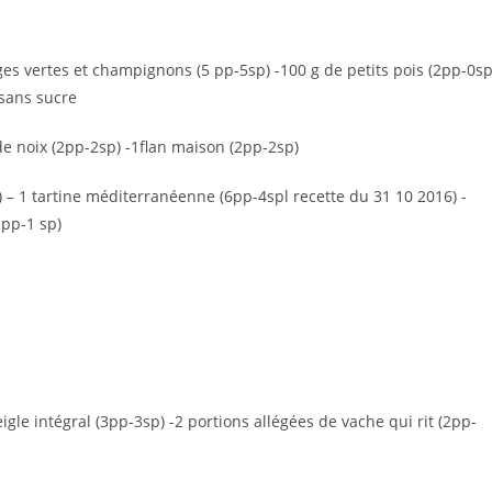
es vertes et champignons (5 pp-5sp) -100 g de petits pois (2pp-0sp
 sans sucre
de noix (2pp-2sp) -1flan maison (2pp-2sp)
p) – 1 tartine méditerranéenne (6pp-4spl recette du 31 10 2016) -
1pp-1 sp)
igle intégral (3pp-3sp) -2 portions allégées de vache qui rit (2pp-