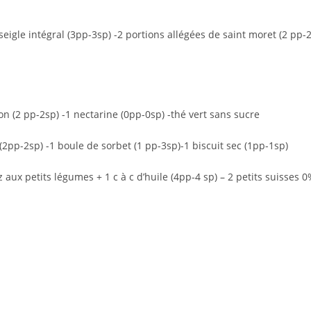
seigle intégral (3pp-3sp) -2 portions allégées de saint moret (2 pp-
on (2 pp-2sp) -1 nectarine (0pp-0sp) -thé vert sans sucre
2pp-2sp) -1 boule de sorbet (1 pp-3sp)-1 biscuit sec (1pp-1sp)
iz aux petits légumes + 1 c à c d’huile (4pp-4 sp) – 2 petits suisses 