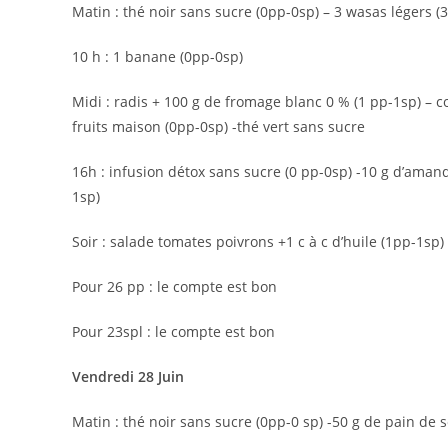
Matin : thé noir sans sucre (0pp-0sp) – 3 wasas légers (3
10 h : 1 banane (0pp-0sp)
Midi : radis + 100 g de fromage blanc 0 % (1 pp-1sp) – c
fruits maison (0pp-0sp) -thé vert sans sucre
16h : infusion détox sans sucre (0 pp-0sp) -10 g d’amand
1sp)
Soir : salade tomates poivrons +1 c à c d’huile (1pp-1s
Pour 26 pp : le compte est bon
Pour 23spl : le compte est bon
Vendredi 28 Juin
Matin : thé noir sans sucre (0pp-0 sp) -50 g de pain de s