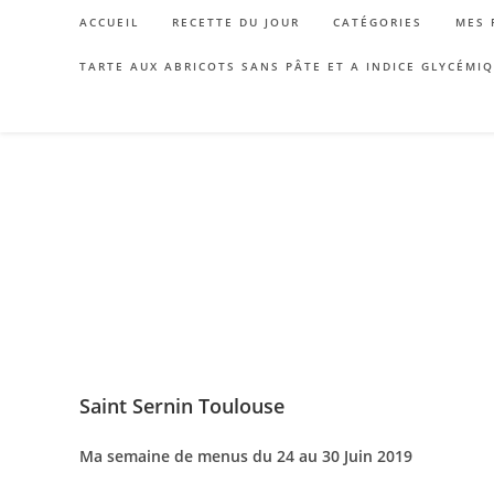
Skip
ACCUEIL
RECETTE DU JOUR
CATÉGORIES
MES 
to
content
TARTE AUX ABRICOTS SANS PÂTE ET A INDICE GLYCÉMI
Saint Sernin Toulouse
Ma semaine de menus du 24 au 30 Juin 2019