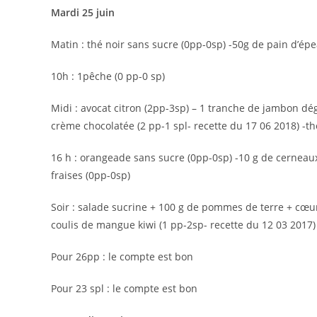
Mardi 25 juin
Matin : thé noir sans sucre (0pp-0sp) -50g de pain d’ép
10h : 1pêche (0 pp-0 sp)
Midi : avocat citron (2pp-3sp) – 1 tranche de jambon dégr
crème chocolatée (2 pp-1 spl- recette du 17 06 2018) -th
16 h : orangeade sans sucre (0pp-0sp) -10 g de cerneaux
fraises (0pp-0sp)
Soir : salade sucrine + 100 g de pommes de terre + cœur
coulis de mangue kiwi (1 pp-2sp- recette du 12 03 2017)
Pour 26pp : le compte est bon
Pour 23 spl : le compte est bon