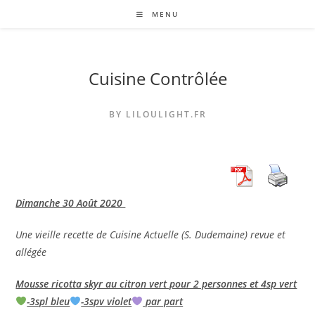
Skip
MENU
to
content
Cuisine Contrôlée
BY LILOULIGHT.FR
Dimanche 30 Août 2020
Une vieille recette de Cuisine Actuelle (S. Dudemaine) revue et
allégée
Mousse ricotta skyr au citron vert pour 2 personnes et 4sp vert
-3spl bleu
-3spv violet
par part