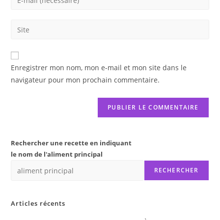
or
your
username
email
Saisir
to
address
l’URL
comment
to
de
comment
votre
Enregistrer mon nom, mon e-mail et mon site dans le
site
navigateur pour mon prochain commentaire.
(facultatif)
Rechercher une recette en indiquant
le nom de l'aliment principal
RECHERCHER
Articles récents