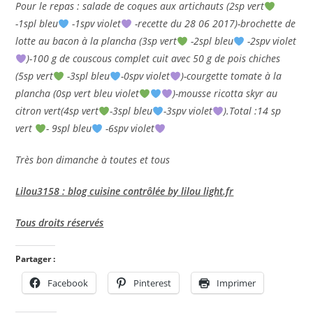
Pour le repas : salade de coques aux artichauts (2sp vert
-1spl bleu
-1spv violet
-recette du 28 06 2017)-brochette de
lotte au bacon à la plancha (3sp vert
-2spl bleu
-2spv violet
)-100 g de couscous complet cuit avec 50 g de pois chiches
(5sp vert
-3spl bleu
-0spv violet
)-courgette tomate à la
plancha (0sp vert bleu violet
)-mousse ricotta skyr au
citron vert(4sp vert
-3spl bleu
-3spv violet
).Total :14 sp
vert
- 9spl bleu
-6spv violet
Très bon dimanche à toutes et tous
Lilou3158 : blog cuisine contrôlée by lilou light.fr
Tous droits réservés
Partager :
Facebook
Pinterest
Imprimer