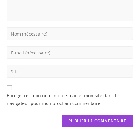
Enter
your
name
Enter
or
your
username
email
Saisir
to
address
l’URL
comment
to
de
comment
votre
Enregistrer mon nom, mon e-mail et mon site dans le
site
navigateur pour mon prochain commentaire.
(facultatif)