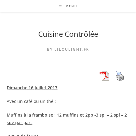
Skip
MENU
to
content
Cuisine Contrôlée
BY LILOULIGHT.FR
Dimanche 16 Juillet 2017
Avec un café ou un thé :
Muffins à la framboise : 12 muffins et 2pp -3 sp – 2 spl – 2
spv par part