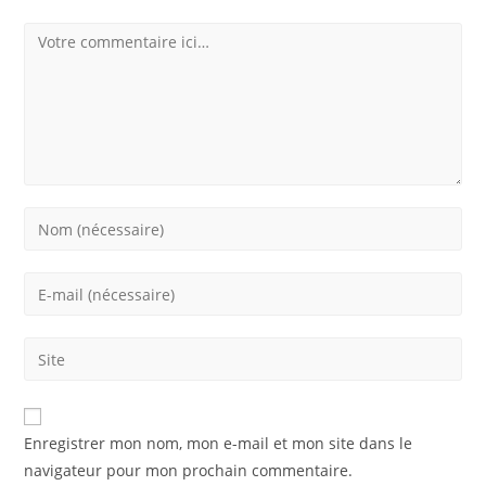
Comment
Enter
your
name
Enter
or
your
username
email
Saisir
to
address
l’URL
comment
to
de
comment
votre
Enregistrer mon nom, mon e-mail et mon site dans le
site
navigateur pour mon prochain commentaire.
(facultatif)