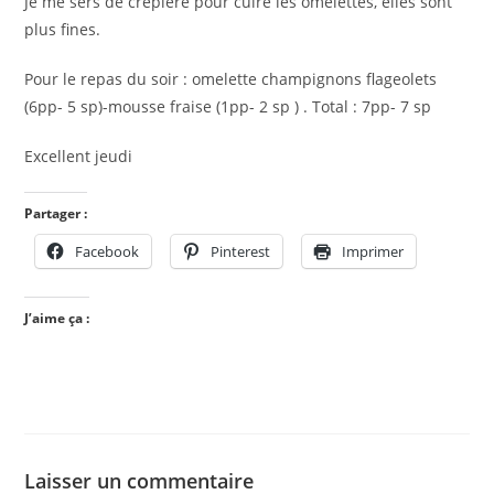
Je me sers de crêpière pour cuire les omelettes, elles sont
plus fines.
Pour le repas du soir : omelette champignons flageolets
(6pp- 5 sp)-mousse fraise (1pp- 2 sp ) . Total : 7pp- 7 sp
Excellent jeudi
Partager :
Facebook
Pinterest
Imprimer
J’aime ça :
Laisser un commentaire