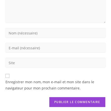
Enter
your
name
Enter
or
your
username
email
Saisir
to
address
l’URL
comment
to
de
comment
votre
Enregistrer mon nom, mon e-mail et mon site dans le
site
navigateur pour mon prochain commentaire.
(facultatif)