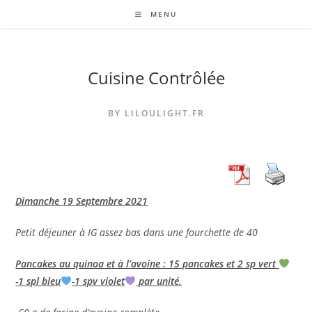
Skip
MENU
to
content
Cuisine Contrôlée
BY LILOULIGHT.FR
Dimanche 19 Septembre 2021
Petit déjeuner à IG assez bas dans une fourchette de 40
Pancakes au quinoa et à l’avoine : 15 pancakes et 2 sp vert
-1 spl bleu
-1 spv violet
par unité.