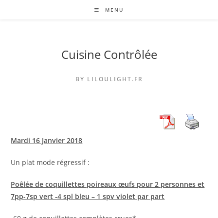
Skip
MENU
to
content
Cuisine Contrôlée
BY LILOULIGHT.FR
Mardi 16 Janvier 2018
Un plat mode régressif :
Poêlée de coquillettes poireaux œufs pour 2 personnes et
7pp-7sp vert -4 spl bleu – 1 spv violet par part