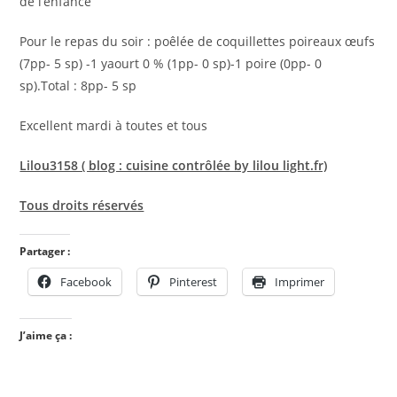
de l’enfance
Pour le repas du soir : poêlée de coquillettes poireaux œufs
(7pp- 5 sp) -1 yaourt 0 % (1pp- 0 sp)-1 poire (0pp- 0
sp).Total : 8pp- 5 sp
Excellent mardi à toutes et tous
Lilou3158 ( blog : cuisine contrôlée by lilou light.fr)
Tous droits réservés
Partager :
Facebook
Pinterest
Imprimer
J’aime ça :