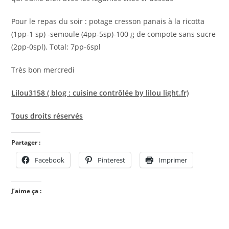
Pour le repas du soir : potage cresson panais à la ricotta
(1pp-1 sp) -semoule (4pp-5sp)-100 g de compote sans sucre
(2pp-0spl). Total: 7pp-6spl
Très bon mercredi
Lilou3158 ( blog : cuisine contrôlée by lilou light.fr)
Tous droits réservés
Partager :
Facebook
Pinterest
Imprimer
J’aime ça :