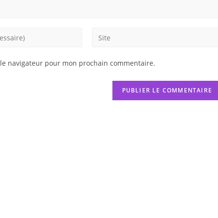
Saisir
l’URL
de
 le navigateur pour mon prochain commentaire.
votre
site
(facultatif)