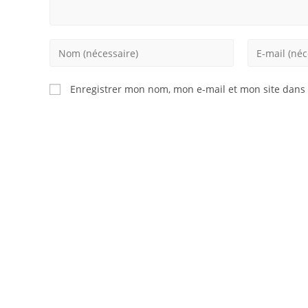
Enter
Enter
your
your
name
email
Enregistrer mon nom, mon e-mail et mon site dans
or
address
username
to
to
comment
comment