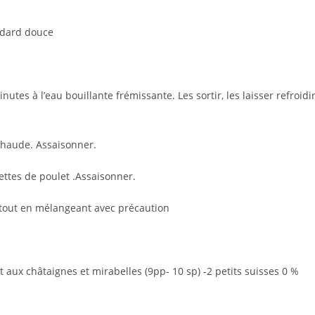
andard douce
nutes à l’eau bouillante frémissante. Les sortir, les laisser refroidi
chaude. Assaisonner.
lettes de poulet .Assaisonner.
e tout en mélangeant avec précaution
 aux châtaignes et mirabelles (9pp- 10 sp) -2 petits suisses 0 %