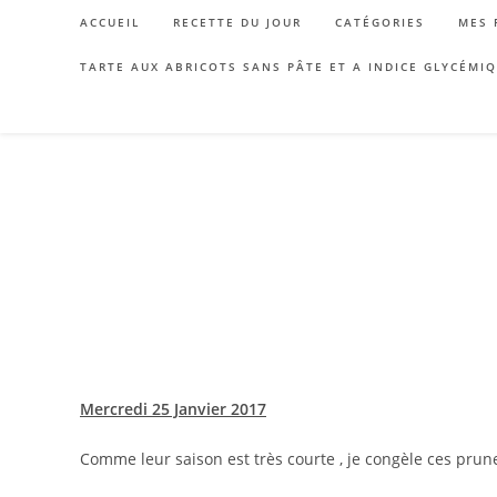
Skip
ACCUEIL
RECETTE DU JOUR
CATÉGORIES
MES 
to
content
TARTE AUX ABRICOTS SANS PÂTE ET A INDICE GLYCÉMI
Mercredi 25 Janvier 2017
Comme leur saison est très courte , je congèle ces prune