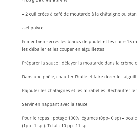
-100 g de crème à 4 %
– 2 cuillerées à café de moutarde à la châtaigne ou st
-sel poivre
Filmer bien serrés les blancs de poulet et les cuire 15 mi
les déballer et les couper en aiguillettes
Préparer la sauce : délayer la moutarde dans la crème 
Dans une poêle, chauffer l’huile et faire dorer les aiguil
Rajouter les châtaignes et les mirabelles .Réchauffer l
Servir en nappant avec la sauce
Pour le repas : potage 100% légumes (0pp- 0 sp) – poulet
(1pp- 1 sp ). Total : 10 pp- 11 sp