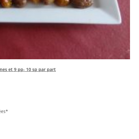
es et 9 pp- 10 sp par part
ées*