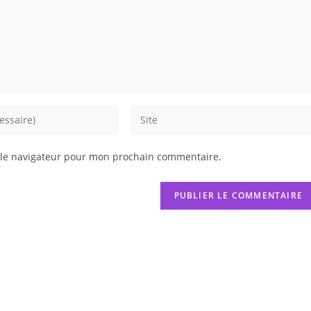
Saisir
l’URL
de
 le navigateur pour mon prochain commentaire.
votre
site
(facultatif)