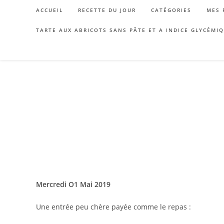
Skip
ACCUEIL
RECETTE DU JOUR
CATÉGORIES
MES 
to
content
TARTE AUX ABRICOTS SANS PÂTE ET A INDICE GLYCÉMI
Mercredi O1 Mai 2019
Une entrée peu chère payée comme le repas :