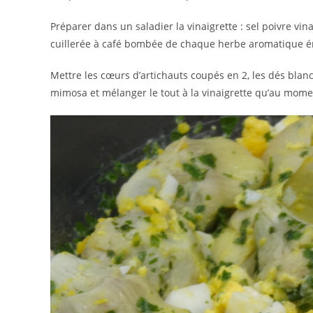
Préparer dans un saladier la vinaigrette : sel poivre vin
cuillerée à café bombée de chaque herbe aromatique 
Mettre les cœurs d’artichauts coupés en 2, les dés bla
mimosa et mélanger le tout à la vinaigrette qu’au mome