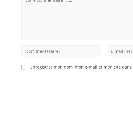
Enter
Enter
your
your
name
email
Enregistrer mon nom, mon e-mail et mon site dans
or
address
username
to
to
comment
comment