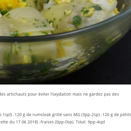
des artichauts pour éviter l’oxydation mais ne gardez pas des
-1spl) -120 g de rumsteak grillé sans MG (3pp-2sp) -120 g de petit
ette du 17 06 2018) -fraises (0pp-0sp). Total: 9pp-4spl