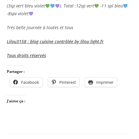
(3sp vert bleu violet
). Total :12sp vert
-11 spl bleu
-8spv violet
Très belle journée à toutes et tous
Lilou3158 : blog cuisine contrôlée by lilou light.fr
Tous droits réservés
Partager :
Facebook
Pinterest
Imprimer
J’aime ça :