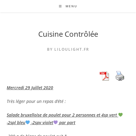
Skip
MENU
to
content
Cuisine Contrôlée
BY LILOULIGHT.FR
Mercredi 29 Juillet 2020
Très léger pour un repas d’été :
Salade bruxelloise de poulet pour 2 personnes et 4sp vert
-2spl bleu
-2spv violet
par part