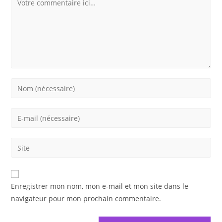
Enter
your
name
Enter
or
your
username
email
Saisir
to
address
l’URL
comment
to
de
comment
votre
Enregistrer mon nom, mon e-mail et mon site dans le
site
navigateur pour mon prochain commentaire.
(facultatif)