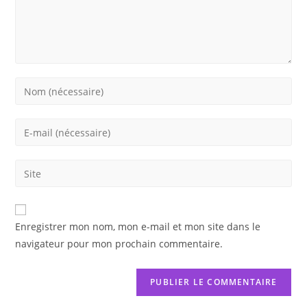
Enter
your
name
Enter
or
your
username
email
Saisir
to
address
l’URL
comment
to
de
comment
votre
Enregistrer mon nom, mon e-mail et mon site dans le
site
navigateur pour mon prochain commentaire.
(facultatif)